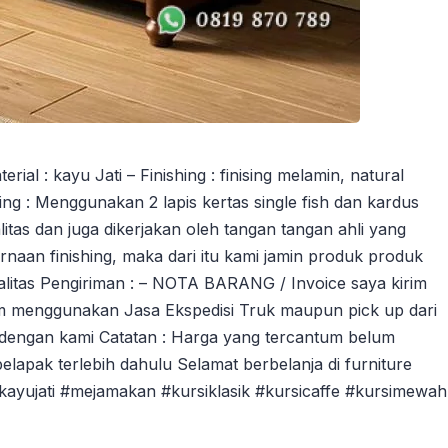
l : kayu Jati – Finishing : finising melamin, natural
ng : Menggunakan 2 lapis kertas single fish dan kardus
tas dan juga dikerjakan oleh tangan tangan ahli yang
an finishing, maka dari itu kami jamin produk produk
litas Pengiriman : – NOTA BARANG / Invoice saya kirim
m menggunakan Jasa Ekspedisi Truk maupun pick up dari
dengan kami Catatan : Harga yang tercantum belum
pelapak terlebih dahulu Selamat berbelanja di furniture
ikayujati #mejamakan #kursiklasik #kursicaffe #kursimewah