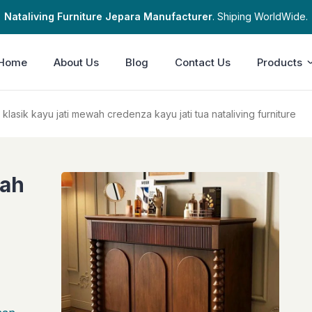
Nataliving Furniture Jepara Manufacturer
. Shiping WorldWide.
Home
About Us
Blog
Contact Us
Products
 klasik kayu jati mewah credenza kayu jati tua nataliving furniture
wah