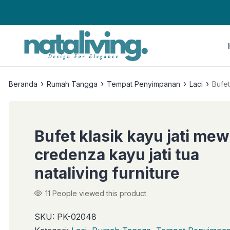
›
›
›
›
Beranda
Rumah Tangga
Tempat Penyimpanan
Laci
Bufet
Bufet klasik kayu jati me
credenza kayu jati tua
nataliving furniture
11
People viewed this product
SKU:
PK-02048