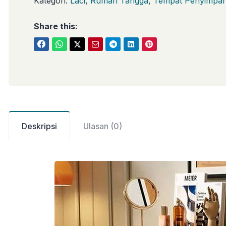
Kategori:
Laci
,
Rumah Tangga
,
Tempat Penyimpa
Share this:
Deskripsi
Ulasan (0)