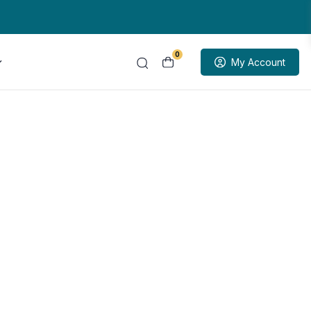
0
My Account