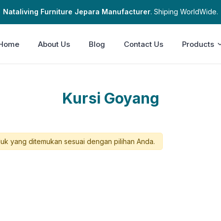
Nataliving Furniture Jepara Manufacturer
. Shiping WorldWide.
Home
About Us
Blog
Contact Us
Products
Kursi Goyang
uk yang ditemukan sesuai dengan pilihan Anda.