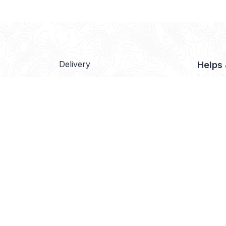
Delivery
Helps
Payment
About 
Purchase Returns
Contac
Customer Care
Disclai
Privacy