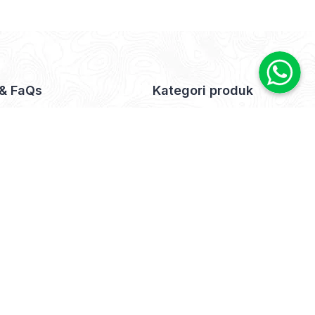
 & FaQs
Kategori produk
Us
Kursi Goyang (0)
×
t Us
mer
 Policy