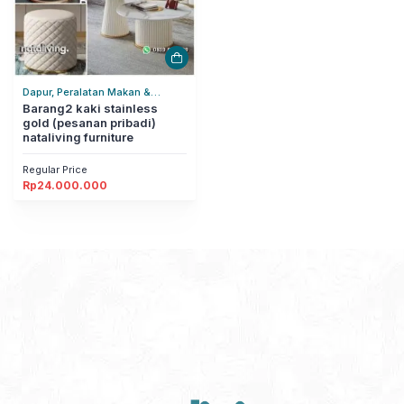
Dapur, Peralatan Makan &
Minum, Sumpit
Barang2 kaki stainless
gold (pesanan pribadi)
nataliving furniture
Regular Price
Rp
24.000.000