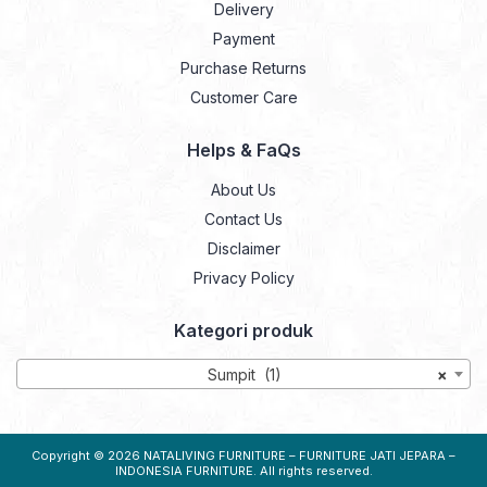
Delivery
Payment
Purchase Returns
Customer Care
Helps & FaQs
About Us
Contact Us
Disclaimer
Privacy Policy
Kategori produk
Sumpit (1)
×
Copyright © 2026
NATALIVING FURNITURE – FURNITURE JATI JEPARA –
INDONESIA FURNITURE
. All rights reserved.