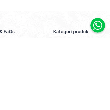
 & FaQs
Kategori produk
Us
Meja Makan (0)
×
t Us
mer
 Policy