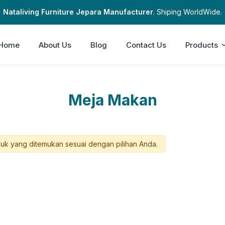
Nataliving Furniture Jepara Manufacturer
. Shiping WorldWide.
Home
About Us
Blog
Contact Us
Products
Meja Makan
uk yang ditemukan sesuai dengan pilihan Anda.