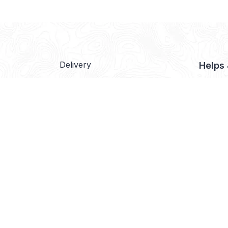
Delivery
Helps
Payment
About 
Purchase Returns
Contac
Customer Care
Disclai
Privacy