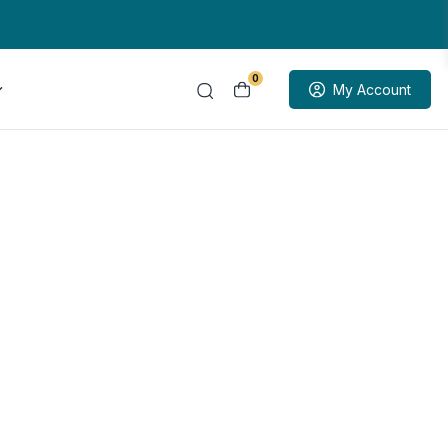
0
My Account