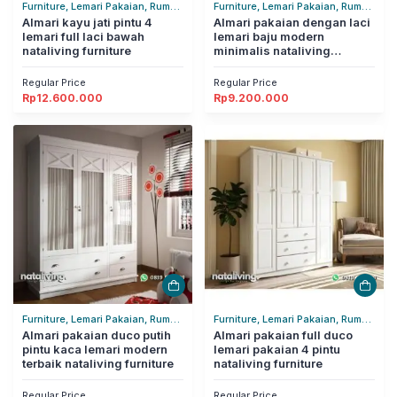
Furniture, Lemari Pakaian, Rumah
Furniture, Lemari Pakaian, Rumah
Tangga
Almari kayu jati pintu 4
Tangga
Almari pakaian dengan laci
lemari full laci bawah
lemari baju modern
nataliving furniture
minimalis nataliving
furniture
Regular Price
Regular Price
Rp
12.600.000
Rp
9.200.000
Furniture, Lemari Pakaian, Rumah
Furniture, Lemari Pakaian, Rumah
Tangga
Almari pakaian duco putih
Tangga
Almari pakaian full duco
pintu kaca lemari modern
lemari pakaian 4 pintu
terbaik nataliving furniture
nataliving furniture
Regular Price
Regular Price