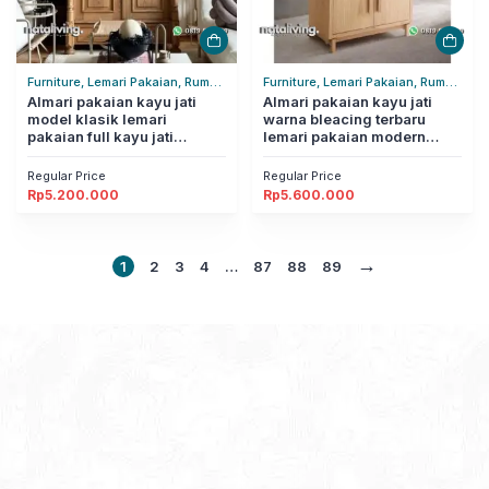
Furniture, Lemari Pakaian, Rumah
Furniture, Lemari Pakaian, Rumah
Tangga
Almari pakaian kayu jati
Tangga
Almari pakaian kayu jati
model klasik lemari
warna bleacing terbaru
pakaian full kayu jati
lemari pakaian modern
nataliving furniture
nataliving furniture
Regular Price
Regular Price
Rp
5.200.000
Rp
5.600.000
→
1
2
3
4
…
87
88
89