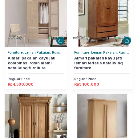
Furniture, Lemari Pakaian, Rumah
Furniture, Lemari Pakaian, Rumah
Tangga
Almari pakaian kayu jati
Tangga
Almari pakaian kayu jati
kombinasi rotan alami
lemari terlaris nataliving
nataliving furniture
furniture
Regular Price
Regular Price
Rp
4.500.000
Rp
5.100.000