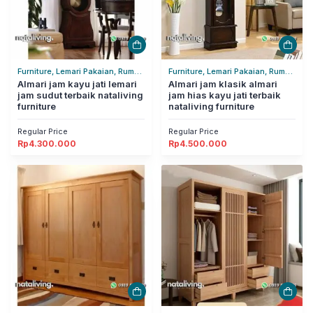
Furniture, Lemari Pakaian, Rumah
Furniture, Lemari Pakaian, Rumah
Tangga
Almari jam kayu jati lemari
Tangga
Almari jam klasik almari
jam sudut terbaik nataliving
jam hias kayu jati terbaik
furniture
nataliving furniture
Regular Price
Regular Price
Rp
4.300.000
Rp
4.500.000