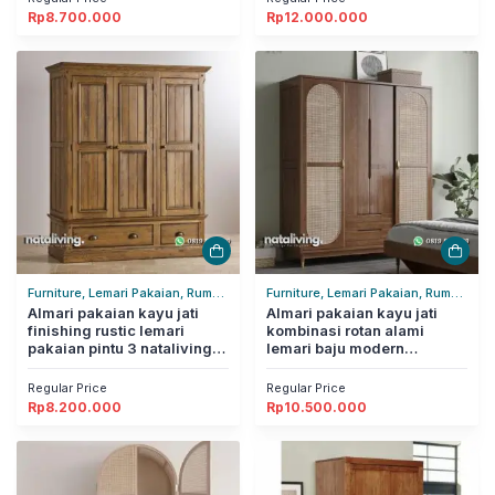
Rp
8.700.000
Rp
12.000.000
Furniture, Lemari Pakaian, Rumah
Furniture, Lemari Pakaian, Rumah
Tangga
Almari pakaian kayu jati
Tangga
Almari pakaian kayu jati
finishing rustic lemari
kombinasi rotan alami
pakaian pintu 3 nataliving
lemari baju modern
furniture
nataliving furniture
Regular Price
Regular Price
Rp
8.200.000
Rp
10.500.000