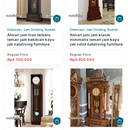
Dekorasi, Jam Dinding, Rumah
Dekorasi, Jam Dinding, Rumah
Tangga
Almari jam hias terbaru
Tangga
Almari jam jam klasik
lemari jam kekikian kayu
minimalis lemari jam kayu
jati nataliving furniture
jati solid nataliving furniture
Regular Price
Regular Price
Rp
4.700.000
Rp
4.300.000