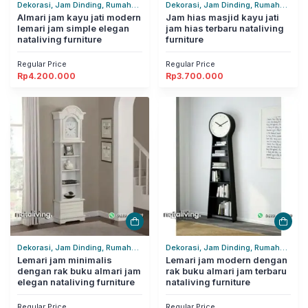
Dekorasi, Jam Dinding, Rumah
Dekorasi, Jam Dinding, Rumah
Tangga
Almari jam kayu jati modern
Tangga
Jam hias masjid kayu jati
lemari jam simple elegan
jam hias terbaru nataliving
nataliving furniture
furniture
Regular Price
Regular Price
Rp
4.200.000
Rp
3.700.000
Dekorasi, Jam Dinding, Rumah
Dekorasi, Jam Dinding, Rumah
Tangga
Lemari jam minimalis
Tangga
Lemari jam modern dengan
dengan rak buku almari jam
rak buku almari jam terbaru
elegan nataliving furniture
nataliving furniture
Regular Price
Regular Price