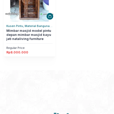
Kusen Pintu, Material Bangunan,
Pertukangan
Mimbar masjid model pintu
depan mimbar masjid kayu
jati nataliving furniture
Regular Price
Rp
8.000.000