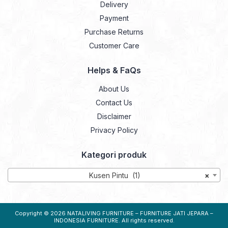
Delivery
Payment
Purchase Returns
Customer Care
Helps & FaQs
About Us
Contact Us
Disclaimer
Privacy Policy
Kategori produk
Kusen Pintu (1)
×
Copyright © 2026
NATALIVING FURNITURE – FURNITURE JATI JEPARA –
INDONESIA FURNITURE
. All rights reserved.