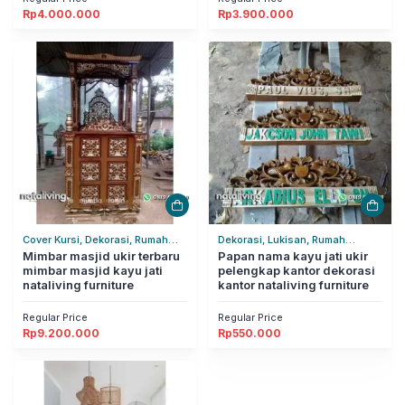
Rp
4.000.000
Rp
3.900.000
Cover Kursi, Dekorasi, Rumah
Dekorasi, Lukisan, Rumah
Tangga
Mimbar masjid ukir terbaru
Tangga
Papan nama kayu jati ukir
mimbar masjid kayu jati
pelengkap kantor dekorasi
nataliving furniture
kantor nataliving furniture
Regular Price
Regular Price
Rp
9.200.000
Rp
550.000