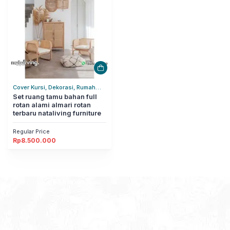
Cover Kursi, Dekorasi, Rumah
Tangga
Set ruang tamu bahan full
rotan alami almari rotan
terbaru nataliving furniture
Regular Price
Rp
8.500.000