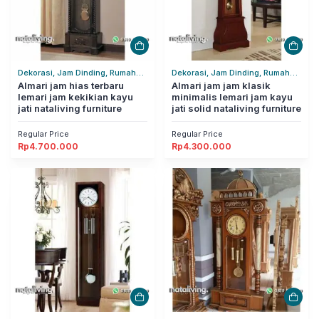
Dekorasi, Jam Dinding, Rumah
Dekorasi, Jam Dinding, Rumah
Tangga
Almari jam hias terbaru
Tangga
Almari jam jam klasik
lemari jam kekikian kayu
minimalis lemari jam kayu
jati nataliving furniture
jati solid nataliving furniture
Regular Price
Regular Price
Rp
4.700.000
Rp
4.300.000