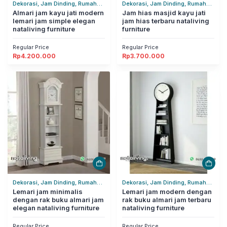
Dekorasi, Jam Dinding, Rumah
Dekorasi, Jam Dinding, Rumah
Tangga
Almari jam kayu jati modern
Tangga
Jam hias masjid kayu jati
lemari jam simple elegan
jam hias terbaru nataliving
nataliving furniture
furniture
Regular Price
Regular Price
Rp
4.200.000
Rp
3.700.000
Dekorasi, Jam Dinding, Rumah
Dekorasi, Jam Dinding, Rumah
Tangga
Lemari jam minimalis
Tangga
Lemari jam modern dengan
dengan rak buku almari jam
rak buku almari jam terbaru
elegan nataliving furniture
nataliving furniture
Regular Price
Regular Price