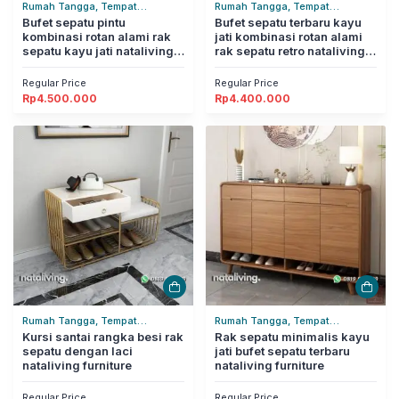
Rumah Tangga, Tempat
Rumah Tangga, Tempat
Penyimpanan, Tempat Sepatu &
Bufet sepatu pintu
Penyimpanan, Tempat Sepatu &
Bufet sepatu terbaru kayu
kombinasi rotan alami rak
jati kombinasi rotan alami
Sandal
Sandal
sepatu kayu jati nataliving
rak sepatu retro nataliving
furniture
furniture
Regular Price
Regular Price
Rp
4.500.000
Rp
4.400.000
Rumah Tangga, Tempat
Rumah Tangga, Tempat
Penyimpanan, Tempat Sepatu &
Kursi santai rangka besi rak
Penyimpanan, Tempat Sepatu &
Rak sepatu minimalis kayu
sepatu dengan laci
jati bufet sepatu terbaru
Sandal
Sandal
nataliving furniture
nataliving furniture
Regular Price
Regular Price