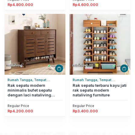
Rp
4.800.000
Rp
4.600.000
Rumah Tangga, Tempat
Rumah Tangga, Tempat
Penyimpanan, Tempat Sepatu &
Rak sepatu modern
Penyimpanan, Tempat Sepatu &
Rak sepatu terbaru kayu jati
minimalis bufet sepatu
rak sepatu modern
Sandal
Sandal
dengan laci nataliving
nataliving furniture
furniture
Regular Price
Regular Price
Rp
4.200.000
Rp
3.400.000