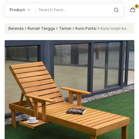
0
Search
›
›
›
›
Beranda
Rumah Tangga
Taman
Kursi Pantai
Kursi lonjer kayu
jati kursi pantai modern kursi santai nataliving furniture