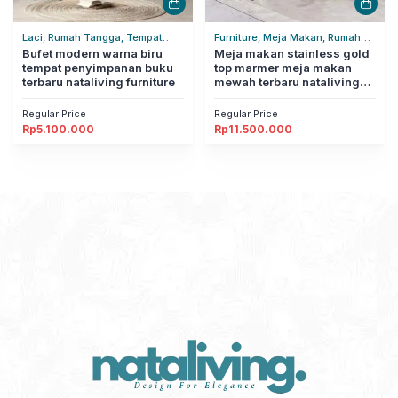
Laci, Rumah Tangga, Tempat
Furniture, Meja Makan, Rumah
Penyimpanan
Bufet modern warna biru
Tangga
Meja makan stainless gold
tempat penyimpanan buku
top marmer meja makan
terbaru nataliving furniture
mewah terbaru nataliving
furniture
Regular Price
Regular Price
Rp
5.100.000
Rp
11.500.000