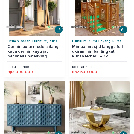
Cermin Badan, Furniture, Rumah
Furniture, Kursi Goyang, Rumah
Tangga
Cermin putar model silang
Tangga
Mimbar masjid tangga full
kaca cermin kayu jati
ukiran mimbar tingkat
minimalis nataliving
kubah terbaru – DP
furniture
nataliving furniture
Regular Price
Regular Price
Rp
3.000.000
Rp
2.500.000