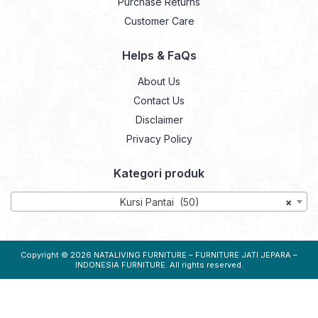
Purchase Returns
Customer Care
Helps & FaQs
About Us
Contact Us
Disclaimer
Privacy Policy
Kategori produk
Kursi Pantai (50)
×
Copyright © 2026
NATALIVING FURNITURE – FURNITURE JATI JEPARA –
INDONESIA FURNITURE
. All rights reserved.