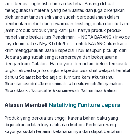
lapis kertas single fish dan kardus tebal Barang di buat
menggunakan material yang berkualitas dan juga dikerjakan
oleh tangan tangan ahli yang sudah berpegalaman dalam
pembuatan mebel dan pewarnaan finishing, maka dari itu kami
jamin produk produk yang kami jual, hanya produk produk
mebel yang berkualitas Pengiriman : – NOTA BARANG / Invoice
saya kirim pake JNE/J&T/Tiki/Pos – untuk BARANG akan kami
kirim menggunakan Jasa Ekspedisi Truk maupun pick up dari
Jepara yang sudah sangat terpercaya dan bekerjasama
dengan kami Catatan : Harga yang tercantum belum termasuk
ongkir ekpedisi ,info ongkir ekpedisi bisa chat pelapak terlebih
dahulu Selamat berbelanja di furniture kami #kursitamu
#kursitamusudut #kursiminimalis #kursikayujati #mejamakan
#kursiklasik #kursicaffe #kursimewah #almarihias #almar
Alasan Membeli
Nataliving Funiture Jepara
Produk yang berkualitas tinggi, karena bahan baku yang
digunakan adalah kayu Jati atau Mahoni Perhutani yang
kayunya sudah terjamin ketahanannya dan dapat bertahan