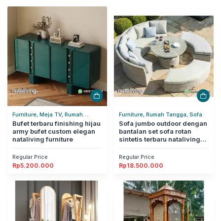
Furniture, Meja TV, Rumah
Furniture, Rumah Tangga, Sofa
Tangga
Bufet terbaru finishing hijau
Sofa jumbo outdoor dengan
army bufet custom elegan
bantalan set sofa rotan
nataliving furniture
sintetis terbaru nataliving
furniture
Regular Price
Regular Price
Rp
5.200.000
Rp
18.500.000