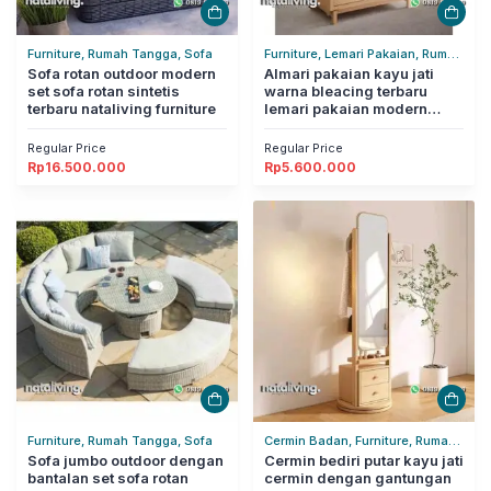
Furniture, Rumah Tangga, Sofa
Furniture, Lemari Pakaian, Rumah
Sofa rotan outdoor modern
Tangga
Almari pakaian kayu jati
set sofa rotan sintetis
warna bleacing terbaru
terbaru nataliving furniture
lemari pakaian modern
nataliving furniture
Regular Price
Regular Price
Rp
16.500.000
Rp
5.600.000
Furniture, Rumah Tangga, Sofa
Cermin Badan, Furniture, Rumah
Sofa jumbo outdoor dengan
Tangga
Cermin bediri putar kayu jati
bantalan set sofa rotan
cermin dengan gantungan