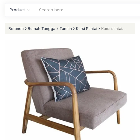
›
›
›
›
Beranda
Rumah Tangga
Taman
Kursi Pantai
Kursi santai
kayu jati kursi santai bantalan tebal nataliving furniture