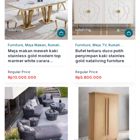
Furniture, Meja Makan, Rumah
Furniture, Meja TV, Rumah
Tangga
Meja makan mewah kaki
Tangga
Bufet terbaru duco putih
stainless gold modern top
penyimpan kaki stainles
marmer white carara
gold nataliving furniture
nataliving furniture
Regular Price
Regular Price
Rp
13.000.000
Rp
5.800.000