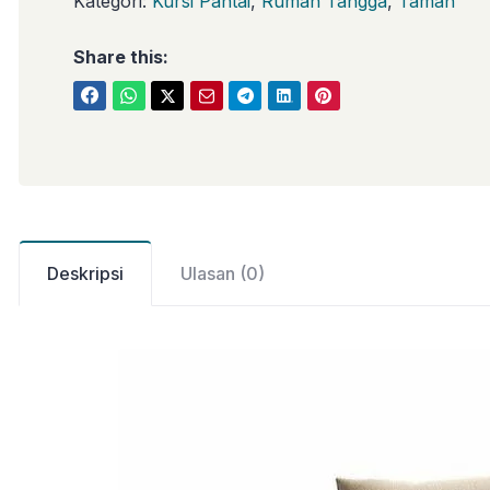
Kategori:
Kursi Pantai
,
Rumah Tangga
,
Taman
Share this:
Deskripsi
Ulasan (0)