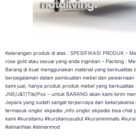
Keterangan produk di atas : SPESIFIKASI PRODUK – Material
rose gold atau sesuai yang anda inginkan – Packing : Men
Barang di buat menggunakan material yang berkualitas d
berpegalaman dalam pembuatan mebel dan pewarnaan fin
kami jual, hanya produk produk mebel yang berkualitas
JNE/J&T/Tiki/Pos – untuk BARANG akan kami kirim men
Jepara yang sudah sangat terpercaya dan bekerjasama 
termasuk ongkir ekpedisi ,info ongkir ekpedisi bisa chat 
kami #kursitamu #kursitamusudut #kursiminimalis #kurs
#almarihias #almarimod