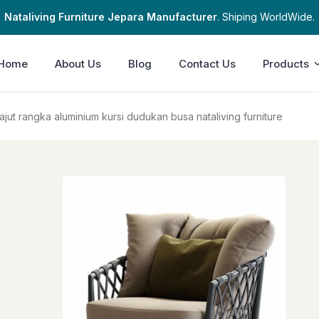
Nataliving Furniture Jepara Manufacturer
. Shiping WorldWide.
Home
About Us
Blog
Contact Us
Products
rajut rangka aluminium kursi dudukan busa nataliving furniture