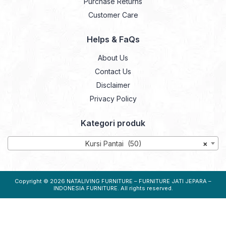
Purchase Returns
Customer Care
Helps & FaQs
About Us
Contact Us
Disclaimer
Privacy Policy
Kategori produk
Kursi Pantai (50)
×
Copyright © 2026
NATALIVING FURNITURE – FURNITURE JATI JEPARA –
INDONESIA FURNITURE
. All rights reserved.