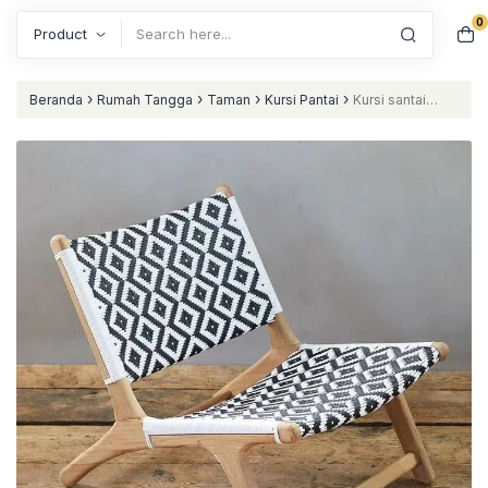
0
Search
›
›
›
›
Beranda
Rumah Tangga
Taman
Kursi Pantai
Kursi santai
rotan sintetis motif terbaru kursi santi murah nataliving furniture