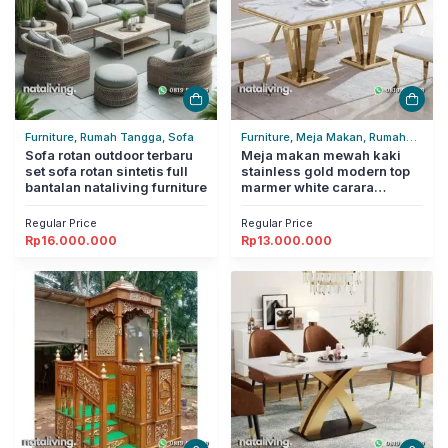
Furniture, Rumah Tangga, Sofa
Furniture, Meja Makan, Rumah
Sofa rotan outdoor terbaru
Tangga
Meja makan mewah kaki
set sofa rotan sintetis full
stainless gold modern top
bantalan nataliving furniture
marmer white carara
nataliving furniture
Regular Price
Regular Price
Rp
16.000.000
Rp
13.000.000