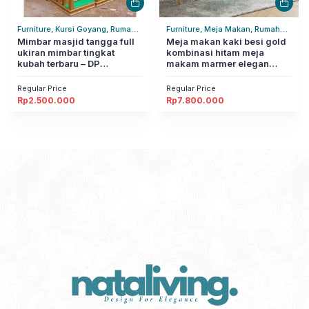
Furniture, Kursi Goyang, Rumah
Furniture, Meja Makan, Rumah
Tangga
Mimbar masjid tangga full
Tangga
Meja makan kaki besi gold
ukiran mimbar tingkat
kombinasi hitam meja
kubah terbaru – DP
makam marmer elegan
nataliving furniture
nataliving furniture
Regular Price
Regular Price
Rp
2.500.000
Rp
7.800.000