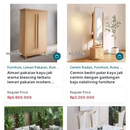
Furniture, Lemari Pakaian, Rumah
Cermin Badan, Furniture, Rumah
Tangga
Almari pakaian kayu jati
Tangga
Cermin bediri putar kayu jati
warna bleacing terbaru
cermin dengan gantungan
lemari pakaian modern
baju nataliving furniture
nataliving furniture
Regular Price
Regular Price
Rp
5.600.000
Rp
3.200.000