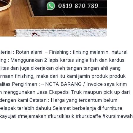
al : Rotan alami – Finishing : finising melamin, natural
ng : Menggunakan 2 lapis kertas single fish dan kardus
tas dan juga dikerjakan oleh tangan tangan ahli yang
an finishing, maka dari itu kami jamin produk produk
litas Pengiriman : – NOTA BARANG / Invoice saya kirim
m menggunakan Jasa Ekspedisi Truk maupun pick up dari
dengan kami Catatan : Harga yang tercantum belum
pelapak terlebih dahulu Selamat berbelanja di furniture
ikayujati #mejamakan #kursiklasik #kursicaffe #kursimewah