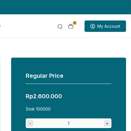
0
My Account
Regular Price
Rp
2.600.000
Stok 100000
-
+