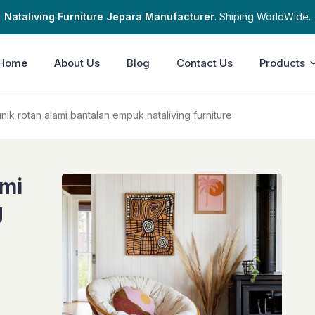
Nataliving Furniture Jepara Manufacturer
. Shiping WorldWide.
Home
About Us
Blog
Contact Us
Products
unik rotan alami bantalan empuk nataliving furniture
ami
g