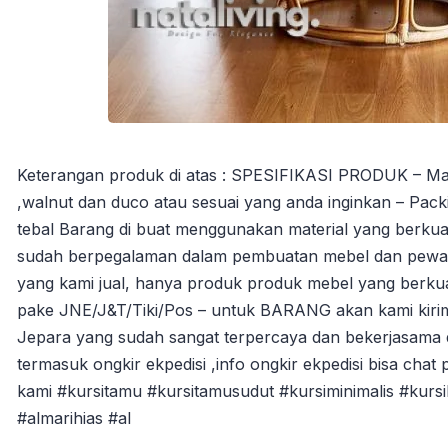
Keterangan produk di atas : SPESIFIKASI PRODUK – Materi
,walnut dan duco atau sesuai yang anda inginkan – Packi
tebal Barang di buat menggunakan material yang berkuali
sudah berpegalaman dalam pembuatan mebel dan pewarna
yang kami jual, hanya produk produk mebel yang berkua
pake JNE/J&T/Tiki/Pos – untuk BARANG akan kami kiri
Jepara yang sudah sangat terpercaya dan bekerjasama 
termasuk ongkir ekpedisi ,info ongkir ekpedisi bisa chat 
kami #kursitamu #kursitamusudut #kursiminimalis #kurs
#almarihias #al