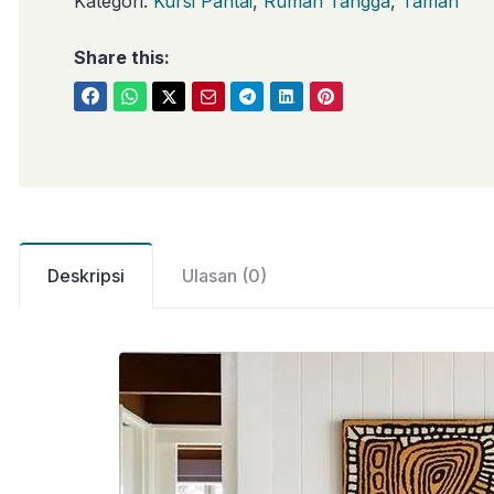
Kategori:
Kursi Pantai
,
Rumah Tangga
,
Taman
Share this:
Deskripsi
Ulasan (0)