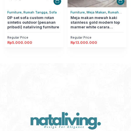
Furniture, Rumah Tangga, Sofa
Furniture, Meja Makan, Rumah
DP set sofa custom rotan
Tangga
Meja makan mewah kaki
sintetis outdoor (pesanan
stainless gold modern top
pribadi) nataliving furniture
marmer white carara
nataliving furniture
Regular Price
Regular Price
Rp
5.000.000
Rp
13.000.000