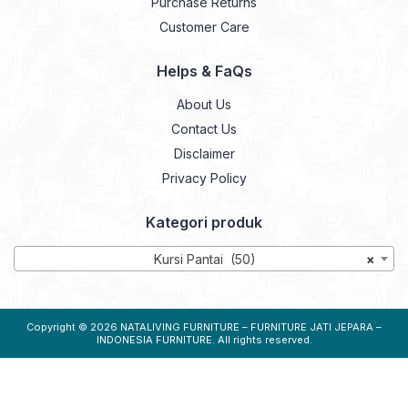
Purchase Returns
Customer Care
Helps & FaQs
About Us
Contact Us
Disclaimer
Privacy Policy
Kategori produk
Kursi Pantai (50)
×
Copyright © 2026
NATALIVING FURNITURE – FURNITURE JATI JEPARA –
INDONESIA FURNITURE
. All rights reserved.