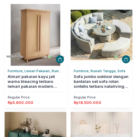
Furniture, Lemari Pakaian, Rumah
Furniture, Rumah Tangga, Sofa
Tangga
Almari pakaian kayu jati
Sofa jumbo outdoor dengan
warna bleacing terbaru
bantalan set sofa rotan
lemari pakaian modern
sintetis terbaru nataliving
nataliving furniture
furniture
Regular Price
Regular Price
Rp
5.600.000
Rp
18.500.000