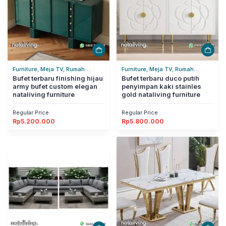
Furniture, Meja TV, Rumah
Furniture, Meja TV, Rumah
Tangga
Bufet terbaru finishing hijau
Tangga
Bufet terbaru duco putih
army bufet custom elegan
penyimpan kaki stainles
nataliving furniture
gold nataliving furniture
Regular Price
Regular Price
Rp
5.200.000
Rp
5.800.000