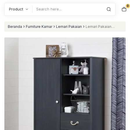
0
Search
›
›
›
Beranda
Furniture Kamar
Lemari Pakaian
Lemari Pakaian
Minimalis Biru nataliving furniture