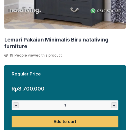
Lemari Pakaian Minimalis Biru nataliving
furniture
19
People viewed this product
Regular Price
Rp
3.700.000
-
+
Add to cart