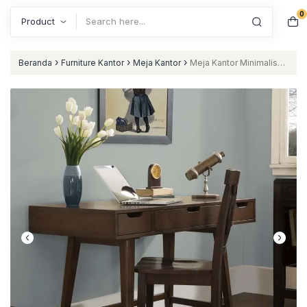
0
Search
›
›
›
Beranda
Furniture Kantor
Meja Kantor
Meja Kantor Minimalis
Modern Scendy nataliving furniture