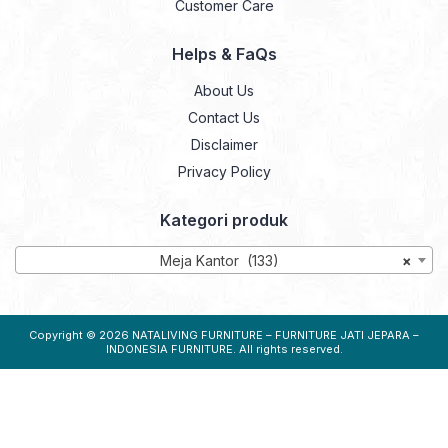
Customer Care
Helps & FaQs
About Us
Contact Us
Disclaimer
Privacy Policy
Kategori produk
Meja Kantor (133)
×
Copyright © 2026
NATALIVING FURNITURE – FURNITURE JATI JEPARA –
INDONESIA FURNITURE
. All rights reserved.