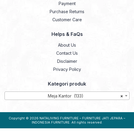
Payment
Purchase Returns
Customer Care
Helps & FaQs
About Us
Contact Us
Disclaimer
Privacy Policy
Kategori produk
Meja Kantor (133)
×
Copyright © 2026
NATALIVING FURNITURE – FURNITURE JATI JEPARA –
INDONESIA FURNITURE
. All rights reserved.