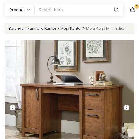
0
Search
›
›
›
Beranda
Furniture Kantor
Meja Kantor
Meja Kerja Minimalis
Modern “Jati” nataliving furniture