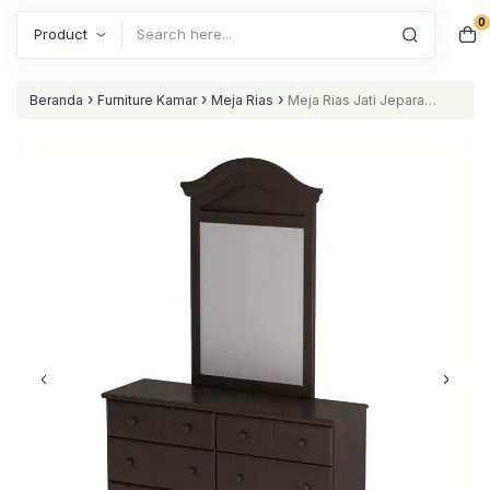
0
Search
›
›
›
Beranda
Furniture Kamar
Meja Rias
Meja Rias Jati Jepara
Blarko nataliving furniture