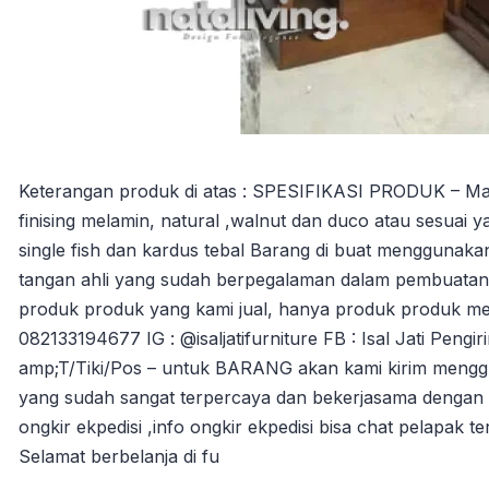
Keterangan produk di atas : SPESIFIKASI PRODUK – Mater
finising melamin, natural ,walnut dan duco atau sesuai 
single fish dan kardus tebal Barang di buat menggunakan
tangan ahli yang sudah berpegalaman dalam pembuatan m
produk produk yang kami jual, hanya produk produk m
082133194677 IG : @isaljatifurniture FB : Isal Jati Pen
amp;T/Tiki/Pos – untuk BARANG akan kami kirim mengg
yang sudah sangat terpercaya dan bekerjasama dengan 
ongkir ekpedisi ,info ongkir ekpedisi bisa chat pelapak 
Selamat berbelanja di fu