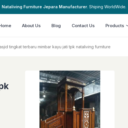
Nataliving Furniture Jepara Manufacturer
. Shiping WorldWide.
Home
About Us
Blog
Contact Us
Products
jid tingkat terbaru mimbar kayu jati tpk nataliving furniture
tpk