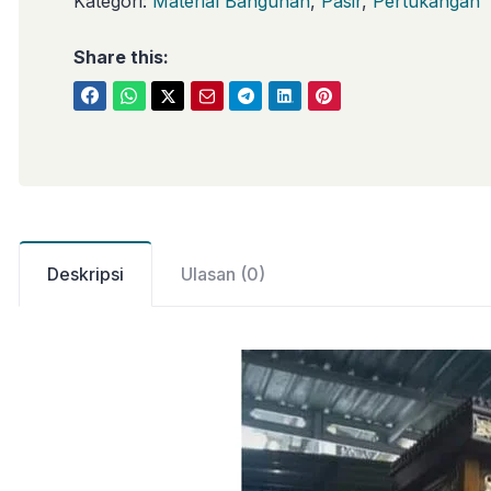
Kategori:
Material Bangunan
,
Pasir
,
Pertukangan
Share this:
Deskripsi
Ulasan (0)