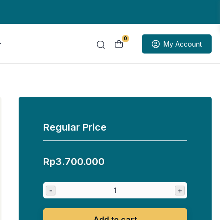
0
My Account
Regular Price
Rp
3.700.000
-
+
Add to cart