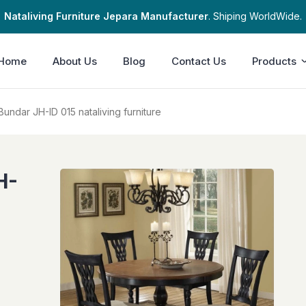
Nataliving Furniture Jepara Manufacturer
. Shiping WorldWide.
Home
About Us
Blog
Contact Us
Products
undar JH-ID 015 nataliving furniture
H-