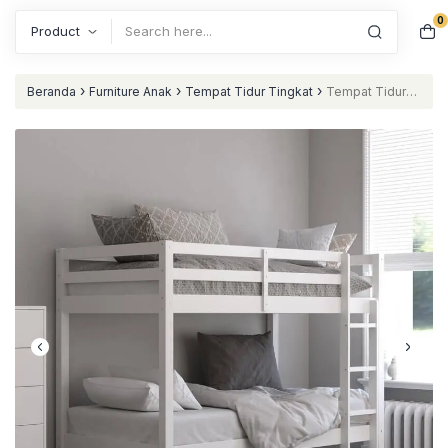
0
Search
›
›
›
Beranda
Furniture Anak
Tempat Tidur Tingkat
Tempat Tidur
Tingkat Anak Warna Putih Minimalis nataliving furniture