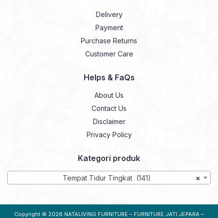
Delivery
Payment
Purchase Returns
Customer Care
Helps & FaQs
About Us
Contact Us
Disclaimer
Privacy Policy
Kategori produk
Tempat Tidur Tingkat (141)
×
Copyright © 2026
NATALIVING FURNITURE – FURNITURE JATI JEPARA –