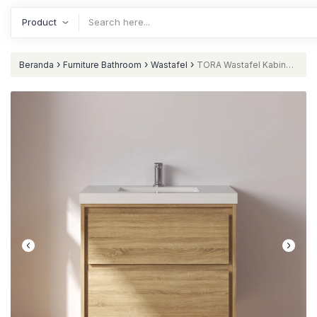
›
›
›
Beranda
Furniture Bathroom
Wastafel
TORA Wastafel Kabinet
Laci Bahan Plywood Minimalis nataliving furniture