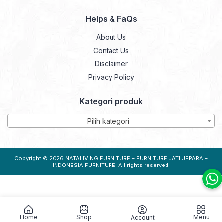
Helps & FaQs
About Us
Contact Us
Disclaimer
Privacy Policy
Kategori produk
Pilih kategori
Copyright © 2026
NATALIVING FURNITURE – FURNITURE JATI JEPARA –
INDONESIA FURNITURE
. All rights reserved.
Home
Shop
Menu
Account