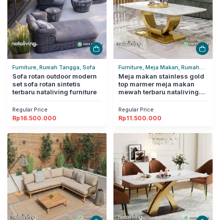
Furniture, Rumah Tangga, Sofa
Furniture, Meja Makan, Rumah
Sofa rotan outdoor modern
Tangga
Meja makan stainless gold
set sofa rotan sintetis
top marmer meja makan
terbaru nataliving furniture
mewah terbaru nataliving
furniture
Regular Price
Regular Price
Rp
16.500.000
Rp
11.500.000