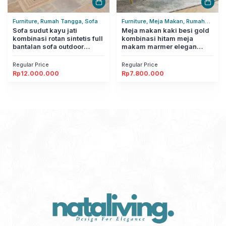
Furniture, Rumah Tangga, Sofa
Furniture, Meja Makan, Rumah
Sofa sudut kayu jati
Tangga
Meja makan kaki besi gold
kombinasi rotan sintetis full
kombinasi hitam meja
bantalan sofa outdoor
makam marmer elegan
modern nataliving furniture
nataliving furniture
Regular Price
Regular Price
Rp
12.000.000
Rp
7.800.000