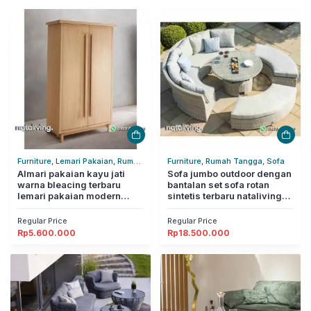
Furniture, Lemari Pakaian, Rumah
Furniture, Rumah Tangga, Sofa
Tangga
Almari pakaian kayu jati
Sofa jumbo outdoor dengan
warna bleacing terbaru
bantalan set sofa rotan
lemari pakaian modern
sintetis terbaru nataliving
nataliving furniture
furniture
Regular Price
Regular Price
Rp
5.600.000
Rp
18.500.000