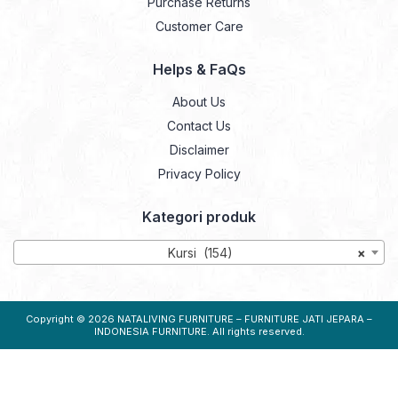
Purchase Returns
Customer Care
Helps & FaQs
About Us
Contact Us
Disclaimer
Privacy Policy
Kategori produk
Kursi (154)
×
Copyright © 2026
NATALIVING FURNITURE – FURNITURE JATI JEPARA –
INDONESIA FURNITURE
. All rights reserved.