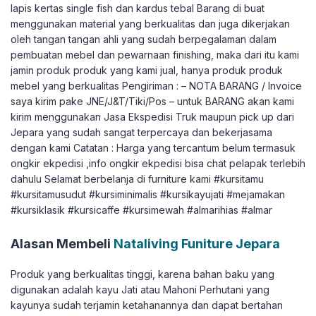
lapis kertas single fish dan kardus tebal Barang di buat
menggunakan material yang berkualitas dan juga dikerjakan
oleh tangan tangan ahli yang sudah berpegalaman dalam
pembuatan mebel dan pewarnaan finishing, maka dari itu kami
jamin produk produk yang kami jual, hanya produk produk
mebel yang berkualitas Pengiriman : – NOTA BARANG / Invoice
saya kirim pake JNE/J&T/Tiki/Pos – untuk BARANG akan kami
kirim menggunakan Jasa Ekspedisi Truk maupun pick up dari
Jepara yang sudah sangat terpercaya dan bekerjasama
dengan kami Catatan : Harga yang tercantum belum termasuk
ongkir ekpedisi ,info ongkir ekpedisi bisa chat pelapak terlebih
dahulu Selamat berbelanja di furniture kami #kursitamu
#kursitamusudut #kursiminimalis #kursikayujati #mejamakan
#kursiklasik #kursicaffe #kursimewah #almarihias #almar
Alasan Membeli
Nataliving Funiture Jepara
Produk yang berkualitas tinggi, karena bahan baku yang
digunakan adalah kayu Jati atau Mahoni Perhutani yang
kayunya sudah terjamin ketahanannya dan dapat bertahan