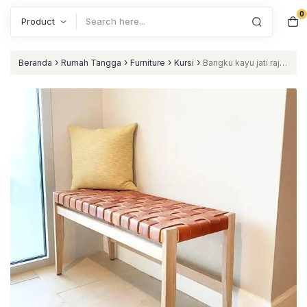
0
Search
›
›
›
›
Beranda
Rumah Tangga
Furniture
Kursi
Bangku kayu jati rajut
kulit sapi asli bangku santai terbaru nataliving furniture