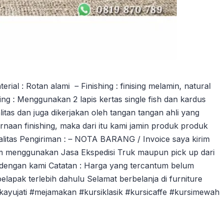
al : Rotan alami – Finishing : finising melamin, natural
ng : Menggunakan 2 lapis kertas single fish dan kardus
tas dan juga dikerjakan oleh tangan tangan ahli yang
an finishing, maka dari itu kami jamin produk produk
litas Pengiriman : – NOTA BARANG / Invoice saya kirim
m menggunakan Jasa Ekspedisi Truk maupun pick up dari
dengan kami Catatan : Harga yang tercantum belum
pelapak terlebih dahulu Selamat berbelanja di furniture
ikayujati #mejamakan #kursiklasik #kursicaffe #kursimewah