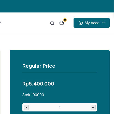
0
My Account
Regular Price
Rp
5.400.000
Stok 100000
-
+