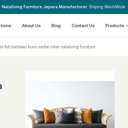
Nataliving Furniture Jepara Manufacturer
. Shiping WorldWide.
Home
About Us
Blog
Contact Us
Products
 full bantalan kursi santai rotan nataliving furniture
n