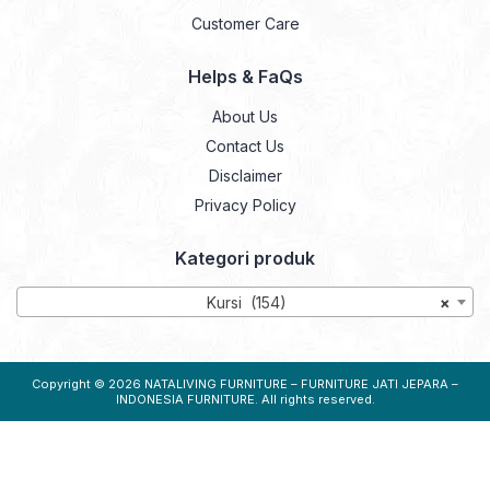
Customer Care
Helps & FaQs
About Us
Contact Us
Disclaimer
Privacy Policy
Kategori produk
Kursi (154)
×
Copyright © 2026
NATALIVING FURNITURE – FURNITURE JATI JEPARA –
INDONESIA FURNITURE
. All rights reserved.