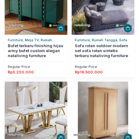
Furniture, Meja TV, Rumah
Furniture, Rumah Tangga, Sofa
Tangga
Bufet terbaru finishing hijau
Sofa rotan outdoor modern
army bufet custom elegan
set sofa rotan sintetis
nataliving furniture
terbaru nataliving furniture
Regular Price
Regular Price
Rp
5.200.000
Rp
16.500.000