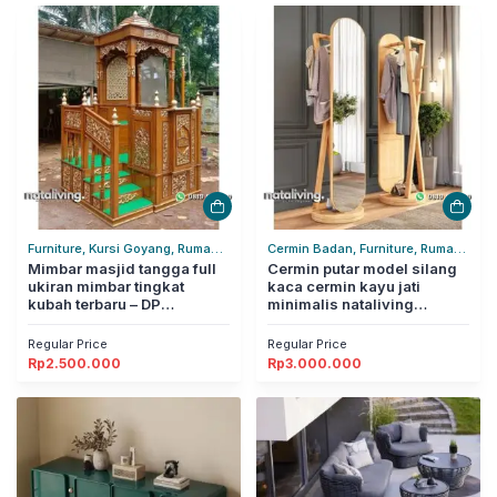
Furniture, Kursi Goyang, Rumah
Cermin Badan, Furniture, Rumah
Tangga
Mimbar masjid tangga full
Tangga
Cermin putar model silang
ukiran mimbar tingkat
kaca cermin kayu jati
kubah terbaru – DP
minimalis nataliving
nataliving furniture
furniture
Regular Price
Regular Price
Rp
2.500.000
Rp
3.000.000