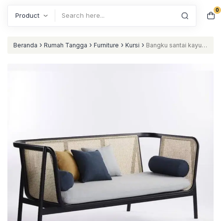
0
Search
›
›
›
›
Beranda
Rumah Tangga
Furniture
Kursi
Bangku santai kayu
jati sandaran rotan dan bantalan nataliving furniture