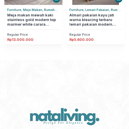
Furniture, Meja Makan, Rumah
Furniture, Lemari Pakaian, Rumah
Tangga
Meja makan mewah kaki
Tangga
Almari pakaian kayu jati
stainless gold modern top
warna bleacing terbaru
marmer white carara
lemari pakaian modern
nataliving furniture
nataliving furniture
Regular Price
Regular Price
Rp
13.000.000
Rp
5.600.000