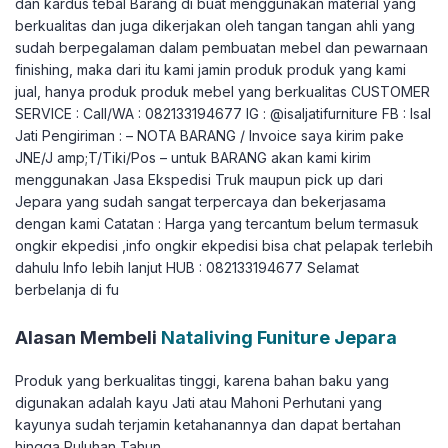
dan kardus tebal Barang di buat menggunakan material yang
berkualitas dan juga dikerjakan oleh tangan tangan ahli yang
sudah berpegalaman dalam pembuatan mebel dan pewarnaan
finishing, maka dari itu kami jamin produk produk yang kami
jual, hanya produk produk mebel yang berkualitas CUSTOMER
SERVICE : Call/WA : 082133194677 IG : @isaljatifurniture FB : Isal
Jati Pengiriman : – NOTA BARANG / Invoice saya kirim pake
JNE/J amp;T/Tiki/Pos – untuk BARANG akan kami kirim
menggunakan Jasa Ekspedisi Truk maupun pick up dari
Jepara yang sudah sangat terpercaya dan bekerjasama
dengan kami Catatan : Harga yang tercantum belum termasuk
ongkir ekpedisi ,info ongkir ekpedisi bisa chat pelapak terlebih
dahulu Info lebih lanjut HUB : 082133194677 Selamat
berbelanja di fu
Alasan Membeli
Nataliving Funiture Jepara
Produk yang berkualitas tinggi, karena bahan baku yang
digunakan adalah kayu Jati atau Mahoni Perhutani yang
kayunya sudah terjamin ketahanannya dan dapat bertahan
hingga Puluhan Tahun.