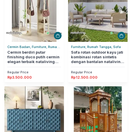
Cermin Badan, Furniture, Rumah
Furniture, Rumah Tangga, Sofa
Tangga
Cermin berdiri putar
Sofa rotan outdoor kayu jati
finishing duco putih cermin
kombinasi rotan sintetis
elegan terbaik nataliving
dengan bantalan nataliving
furniture
furniture
Regular Price
Regular Price
Rp
3.500.000
Rp
12.500.000