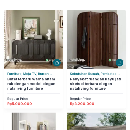
Furniture, Meja TV, Rumah
Kebutuhan Rumah, Pembatas
Tangga
Bufet terbaru warna hitam
Ruangan, Rumah Tangga
Penyekat ruangan kayu jati
rak dengan model elegan
sketsel terbaru elegan
nataliving furniture
nataliving furniture
Regular Price
Regular Price
Rp
5.000.000
Rp
3.200.000