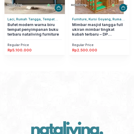
Laci, Rumah Tangga, Tempat
Furniture, Kursi Goyang, Rumah
Penyimpanan
Bufet modern warna biru
Tangga
Mimbar masjid tangga full
tempat penyimpanan buku
ukiran mimbar tingkat
terbaru nataliving furniture
kubah terbaru – DP
nataliving furniture
Regular Price
Regular Price
Rp
5.100.000
Rp
2.500.000