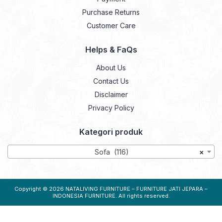
Purchase Returns
Customer Care
Helps & FaQs
About Us
Contact Us
Disclaimer
Privacy Policy
Kategori produk
Sofa (116)
×
Copyright © 2026
NATALIVING FURNITURE – FURNITURE JATI JEPARA –
INDONESIA FURNITURE
. All rights reserved.