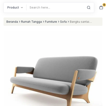
0
Search
›
›
›
›
Beranda
Rumah Tangga
Furniture
Sofa
Bangku santai
terbaru sofa unik kayu jati nataliving furniture