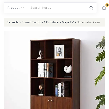
0
Search
›
›
›
›
Beranda
Rumah Tangga
Furniture
Meja TV
Bufet retro kayu
jati terbaik rak buku terbaru nataliving furniture