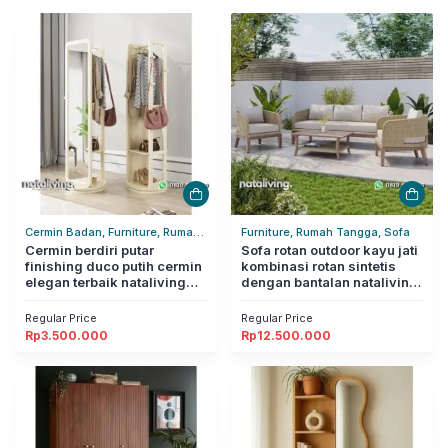
Cermin Badan, Furniture, Rumah
Furniture, Rumah Tangga, Sofa
Tangga
Cermin berdiri putar
Sofa rotan outdoor kayu jati
finishing duco putih cermin
kombinasi rotan sintetis
elegan terbaik nataliving
dengan bantalan nataliving
furniture
furniture
Regular Price
Regular Price
Rp
3.500.000
Rp
12.500.000