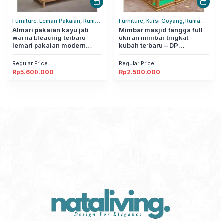
Furniture, Lemari Pakaian, Rumah
Furniture, Kursi Goyang, Rumah
Tangga
Almari pakaian kayu jati
Tangga
Mimbar masjid tangga full
warna bleacing terbaru
ukiran mimbar tingkat
lemari pakaian modern
kubah terbaru – DP
nataliving furniture
nataliving furniture
Regular Price
Regular Price
Rp
5.600.000
Rp
2.500.000