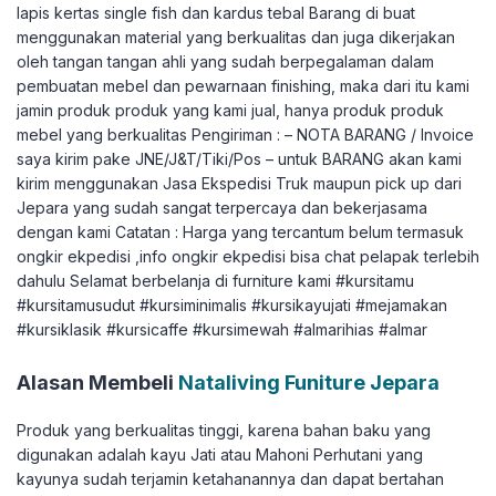
lapis kertas single fish dan kardus tebal Barang di buat
menggunakan material yang berkualitas dan juga dikerjakan
oleh tangan tangan ahli yang sudah berpegalaman dalam
pembuatan mebel dan pewarnaan finishing, maka dari itu kami
jamin produk produk yang kami jual, hanya produk produk
mebel yang berkualitas Pengiriman : – NOTA BARANG / Invoice
saya kirim pake JNE/J&T/Tiki/Pos – untuk BARANG akan kami
kirim menggunakan Jasa Ekspedisi Truk maupun pick up dari
Jepara yang sudah sangat terpercaya dan bekerjasama
dengan kami Catatan : Harga yang tercantum belum termasuk
ongkir ekpedisi ,info ongkir ekpedisi bisa chat pelapak terlebih
dahulu Selamat berbelanja di furniture kami #kursitamu
#kursitamusudut #kursiminimalis #kursikayujati #mejamakan
#kursiklasik #kursicaffe #kursimewah #almarihias #almar
Alasan Membeli
Nataliving Funiture Jepara
Produk yang berkualitas tinggi, karena bahan baku yang
digunakan adalah kayu Jati atau Mahoni Perhutani yang
kayunya sudah terjamin ketahanannya dan dapat bertahan