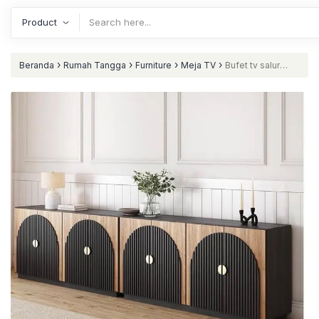
›
›
›
›
Beranda
Rumah Tangga
Furniture
Meja TV
Bufet tv salur
warna hitam kombinasi natural meja tv terbaik nataliving furniture