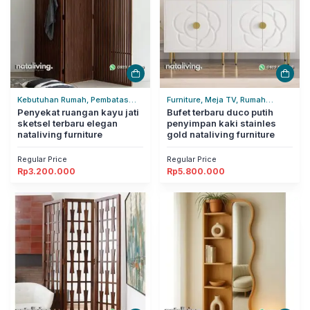
Kebutuhan Rumah, Pembatas
Furniture, Meja TV, Rumah
Ruangan, Rumah Tangga
Penyekat ruangan kayu jati
Tangga
Bufet terbaru duco putih
sketsel terbaru elegan
penyimpan kaki stainles
nataliving furniture
gold nataliving furniture
Regular Price
Regular Price
Rp
3.200.000
Rp
5.800.000