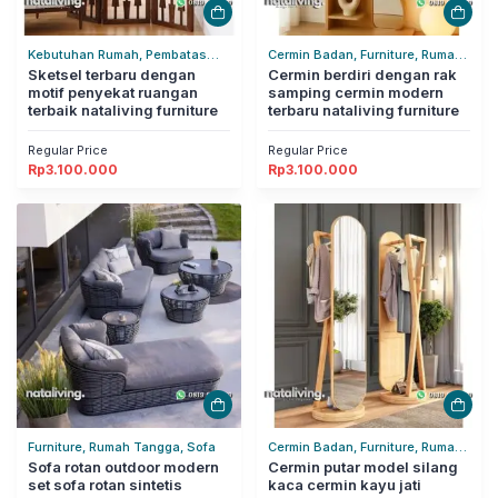
Kebutuhan Rumah, Pembatas
Cermin Badan, Furniture, Rumah
Ruangan, Rumah Tangga
Sketsel terbaru dengan
Tangga
Cermin berdiri dengan rak
motif penyekat ruangan
samping cermin modern
terbaik nataliving furniture
terbaru nataliving furniture
Regular Price
Regular Price
Rp
3.100.000
Rp
3.100.000
Furniture, Rumah Tangga, Sofa
Cermin Badan, Furniture, Rumah
Sofa rotan outdoor modern
Tangga
Cermin putar model silang
set sofa rotan sintetis
kaca cermin kayu jati