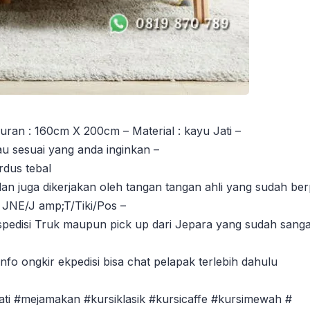
an : 160cm X 200cm – Material : kayu Jati –
tau sesuai yang anda inginkan –
rdus tebal
dan juga dikerjakan oleh tangan tangan ahli yang sudah b
 JNE/J amp;T/Tiki/Pos –
disi Truk maupun pick up dari Jepara yang sudah sanga
fo ongkir ekpedisi bisa chat pelapak terlebih dahulu
ati #mejamakan #kursiklasik #kursicaffe #kursimewah #