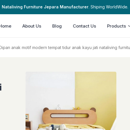
Nataliving Furniture Jepara Manufacturer
. Shiping WorldWide.
Home
About Us
Blog
Contact Us
Products
Dipan anak motif modern tempat tidur anak kayu jati nataliving furnit
i