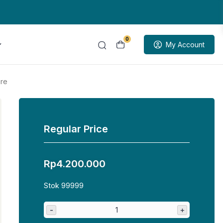
0
My Account
ure
Regular Price
Rp
4.200.000
Stok 99999
-
+