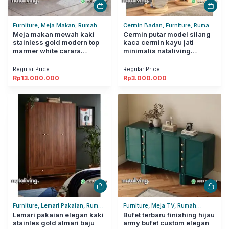
Furniture, Meja Makan, Rumah
Cermin Badan, Furniture, Rumah
Tangga
Meja makan mewah kaki
Tangga
Cermin putar model silang
stainless gold modern top
kaca cermin kayu jati
marmer white carara
minimalis nataliving
nataliving furniture
furniture
Regular Price
Regular Price
Rp
13.000.000
Rp
3.000.000
Furniture, Lemari Pakaian, Rumah
Furniture, Meja TV, Rumah
Tangga
Lemari pakaian elegan kaki
Tangga
Bufet terbaru finishing hijau
stainles gold almari baju
army bufet custom elegan