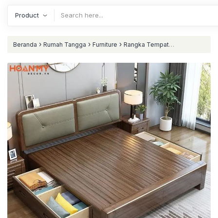
›
›
›
Beranda
Rumah Tangga
Furniture
Rangka Tempat
›
Tidur
Dipan klasik kayu jati headboard jok tempat tidur dengan
laci terbaik nataliving furniture