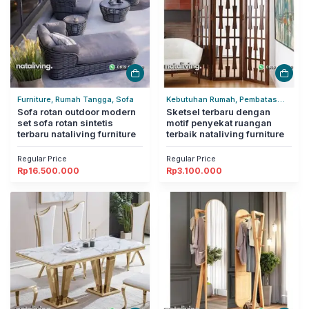
Furniture, Rumah Tangga, Sofa
Kebutuhan Rumah, Pembatas
Sofa rotan outdoor modern
Ruangan, Rumah Tangga
Sketsel terbaru dengan
set sofa rotan sintetis
motif penyekat ruangan
terbaru nataliving furniture
terbaik nataliving furniture
Regular Price
Regular Price
Rp
16.500.000
Rp
3.100.000