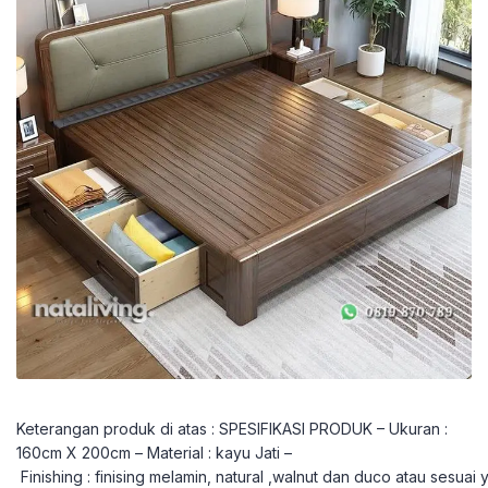
Keterangan produk di atas : SPESIFIKASI PRODUK – Ukuran :
160cm X 200cm – Material : kayu Jati –
Finishing : finising melamin, natural ,walnut dan duco atau sesuai