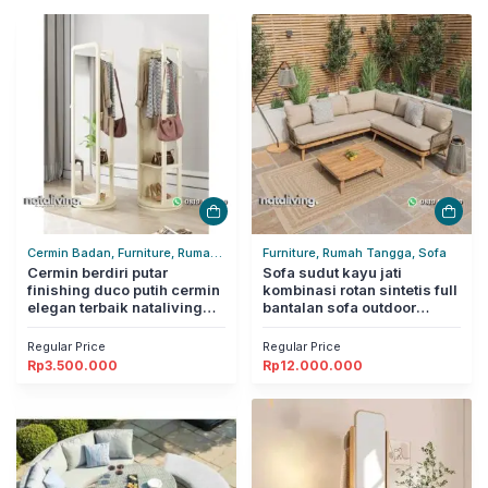
Cermin Badan, Furniture, Rumah
Furniture, Rumah Tangga, Sofa
Tangga
Cermin berdiri putar
Sofa sudut kayu jati
finishing duco putih cermin
kombinasi rotan sintetis full
elegan terbaik nataliving
bantalan sofa outdoor
furniture
modern nataliving furniture
Regular Price
Regular Price
Rp
3.500.000
Rp
12.000.000