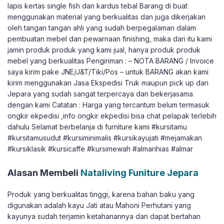
lapis kertas single fish dan kardus tebal Barang di buat
menggunakan material yang berkualitas dan juga dikerjakan
oleh tangan tangan ahli yang sudah berpegalaman dalam
pembuatan mebel dan pewarnaan finishing, maka dari itu kami
jamin produk produk yang kami jual, hanya produk produk
mebel yang berkualitas Pengiriman : – NOTA BARANG / Invoice
saya kirim pake JNE/J&T/Tiki/Pos – untuk BARANG akan kami
kirim menggunakan Jasa Ekspedisi Truk maupun pick up dari
Jepara yang sudah sangat terpercaya dan bekerjasama
dengan kami Catatan : Harga yang tercantum belum termasuk
ongkir ekpedisi ,info ongkir ekpedisi bisa chat pelapak terlebih
dahulu Selamat berbelanja di furniture kami #kursitamu
#kursitamusudut #kursiminimalis #kursikayujati #mejamakan
#kursiklasik #kursicaffe #kursimewah #almarihias #almar
Alasan Membeli
Nataliving Funiture Jepara
Produk yang berkualitas tinggi, karena bahan baku yang
digunakan adalah kayu Jati atau Mahoni Perhutani yang
kayunya sudah terjamin ketahanannya dan dapat bertahan