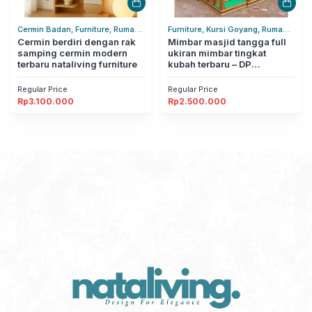
Cermin Badan, Furniture, Rumah
Furniture, Kursi Goyang, Rumah
Tangga
Cermin berdiri dengan rak
Tangga
Mimbar masjid tangga full
samping cermin modern
ukiran mimbar tingkat
terbaru nataliving furniture
kubah terbaru – DP
nataliving furniture
Regular Price
Regular Price
Rp
3.100.000
Rp
2.500.000