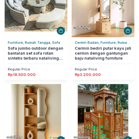
Furniture, Rumah Tangga, Sofa
Cermin Badan, Furniture, Rumah
Sofa jumbo outdoor dengan
Tangga
Cermin bediri putar kayu jati
bantalan set sofa rotan
cermin dengan gantungan
sintetis terbaru nataliving
baju nataliving furniture
furniture
Regular Price
Regular Price
Rp
18.500.000
Rp
3.200.000