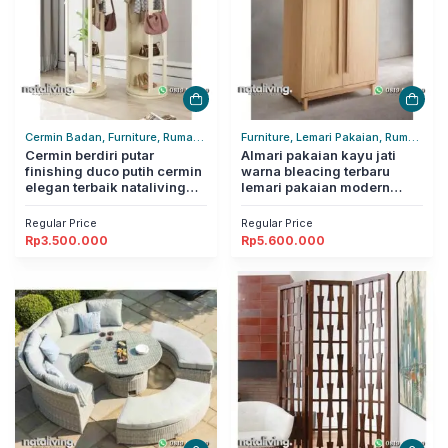
Cermin Badan, Furniture, Rumah
Furniture, Lemari Pakaian, Rumah
Tangga
Cermin berdiri putar
Tangga
Almari pakaian kayu jati
finishing duco putih cermin
warna bleacing terbaru
elegan terbaik nataliving
lemari pakaian modern
furniture
nataliving furniture
Regular Price
Regular Price
Rp
3.500.000
Rp
5.600.000