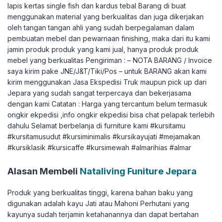
lapis kertas single fish dan kardus tebal Barang di buat
menggunakan material yang berkualitas dan juga dikerjakan
oleh tangan tangan ahli yang sudah berpegalaman dalam
pembuatan mebel dan pewarnaan finishing, maka dari itu kami
jamin produk produk yang kami jual, hanya produk produk
mebel yang berkualitas Pengiriman : – NOTA BARANG / Invoice
saya kirim pake JNE/J&T/Tiki/Pos – untuk BARANG akan kami
kirim menggunakan Jasa Ekspedisi Truk maupun pick up dari
Jepara yang sudah sangat terpercaya dan bekerjasama
dengan kami Catatan : Harga yang tercantum belum termasuk
ongkir ekpedisi ,info ongkir ekpedisi bisa chat pelapak terlebih
dahulu Selamat berbelanja di furniture kami #kursitamu
#kursitamusudut #kursiminimalis #kursikayujati #mejamakan
#kursiklasik #kursicaffe #kursimewah #almarihias #almar
Alasan Membeli
Nataliving Funiture Jepara
Produk yang berkualitas tinggi, karena bahan baku yang
digunakan adalah kayu Jati atau Mahoni Perhutani yang
kayunya sudah terjamin ketahanannya dan dapat bertahan