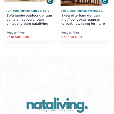
Furniture, Rumah Tangga, Sofa
Kebutuhan Rumah, Pembatas
Sofa jumbo outdoor dengan
Ruangan, Rumah Tangga
Sketsel terbaru dengan
bantalan set sofa rotan
motif penyekat ruangan
sintetis terbaru nataliving
terbaik nataliving furniture
furniture
Regular Price
Regular Price
Rp
18.500.000
Rp
3.100.000