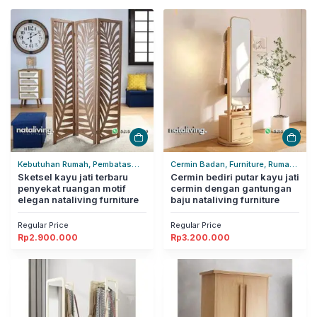
Kebutuhan Rumah, Pembatas
Cermin Badan, Furniture, Rumah
Ruangan, Rumah Tangga
Sketsel kayu jati terbaru
Tangga
Cermin bediri putar kayu jati
penyekat ruangan motif
cermin dengan gantungan
elegan nataliving furniture
baju nataliving furniture
Regular Price
Regular Price
Rp
2.900.000
Rp
3.200.000