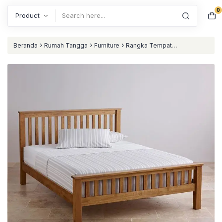
0
Search
›
›
›
Beranda
Rumah Tangga
Furniture
Rangka Tempat
›
Tidur
Dipan minimalis jari jari dipan kayu jati murah nataliving
furniture