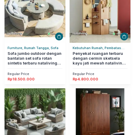
Furniture, Rumah Tangga, Sofa
Kebutuhan Rumah, Pembatas
Sofa jumbo outdoor dengan
Ruangan, Rumah Tangga
Penyekat ruangan terbaru
bantalan set sofa rotan
dengan cermin sketsela
sintetis terbaru nataliving
kayu jati mewah nataliving
furniture
furniture
Regular Price
Regular Price
Rp
18.500.000
Rp
4.800.000