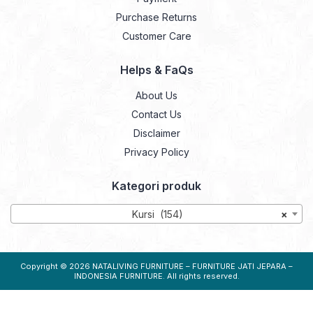
Purchase Returns
Customer Care
Helps & FaQs
About Us
Contact Us
Disclaimer
Privacy Policy
Kategori produk
Kursi (154)
×
Copyright © 2026
NATALIVING FURNITURE – FURNITURE JATI JEPARA –
INDONESIA FURNITURE
. All rights reserved.