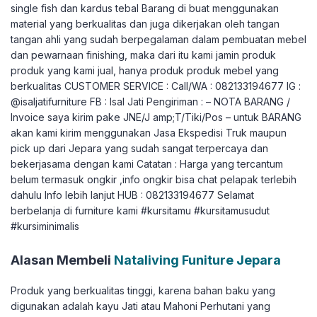
single fish dan kardus tebal Barang di buat menggunakan
material yang berkualitas dan juga dikerjakan oleh tangan
tangan ahli yang sudah berpegalaman dalam pembuatan mebel
dan pewarnaan finishing, maka dari itu kami jamin produk
produk yang kami jual, hanya produk produk mebel yang
berkualitas CUSTOMER SERVICE : Call/WA : 082133194677 IG :
@isaljatifurniture FB : Isal Jati Pengiriman : – NOTA BARANG /
Invoice saya kirim pake JNE/J amp;T/Tiki/Pos – untuk BARANG
akan kami kirim menggunakan Jasa Ekspedisi Truk maupun
pick up dari Jepara yang sudah sangat terpercaya dan
bekerjasama dengan kami Catatan : Harga yang tercantum
belum termasuk ongkir ,info ongkir bisa chat pelapak terlebih
dahulu Info lebih lanjut HUB : 082133194677 Selamat
berbelanja di furniture kami #kursitamu #kursitamusudut
#kursiminimalis
Alasan Membeli
Nataliving Funiture Jepara
Produk yang berkualitas tinggi, karena bahan baku yang
digunakan adalah kayu Jati atau Mahoni Perhutani yang