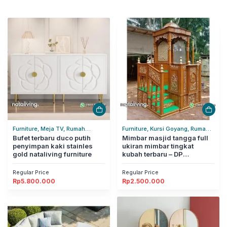
Furniture, Meja TV, Rumah
Furniture, Kursi Goyang, Rumah
Tangga
Bufet terbaru duco putih
Tangga
Mimbar masjid tangga full
penyimpan kaki stainles
ukiran mimbar tingkat
gold nataliving furniture
kubah terbaru – DP
nataliving furniture
Regular Price
Regular Price
Rp
5.800.000
Rp
2.500.000