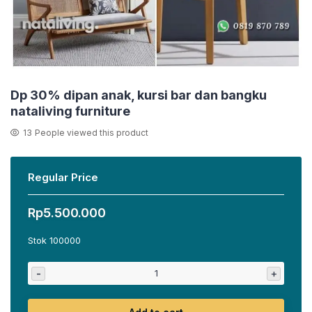
Dp 30% dipan anak, kursi bar dan bangku
nataliving furniture
13
People viewed this product
Regular Price
Rp
5.500.000
Stok 100000
-
+