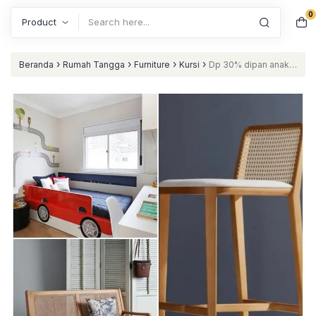
0
Search
›
›
›
›
Beranda
Rumah Tangga
Furniture
Kursi
Dp 30% dipan anak,
kursi bar dan bangku nataliving furniture