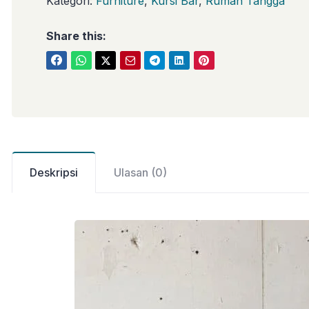
Kategori:
Furniture
,
Kursi Bar
,
Rumah Tangga
Share this:
Deskripsi
Ulasan (0)