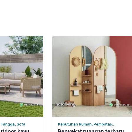
 Tangga, Sofa
Kebutuhan Rumah, Pembatas
Ruangan, Rumah Tangga
outdoor kayu
Penyekat ruangan terbaru