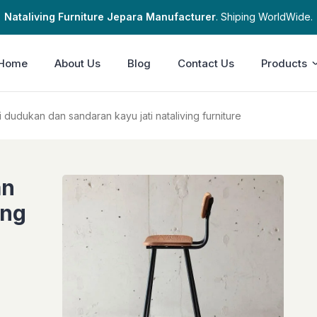
Nataliving Furniture Jepara Manufacturer
. Shiping WorldWide.
Home
About Us
Blog
Contact Us
Products
i dudukan dan sandaran kayu jati nataliving furniture
an
ing