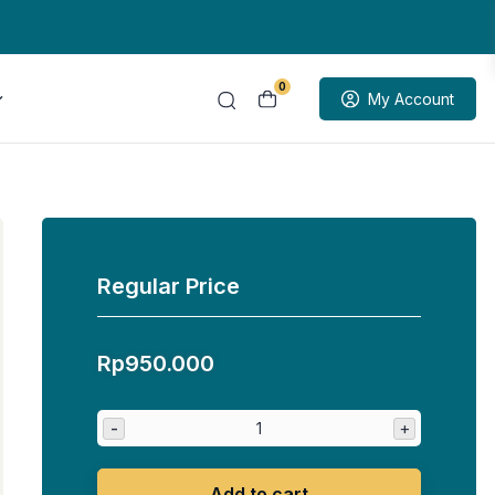
0
My Account
Regular Price
Rp
950.000
-
+
Add to cart