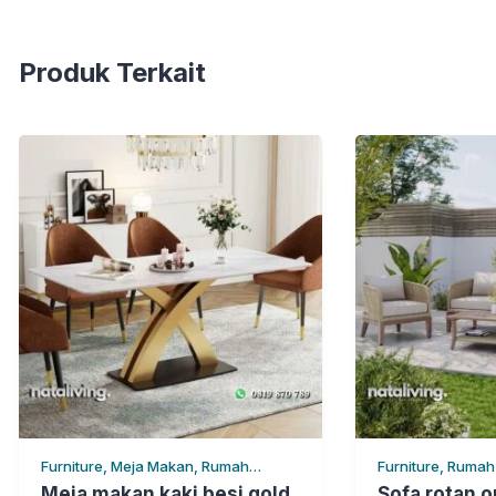
Produk Terkait
Furniture, Meja Makan, Rumah
Furniture, Rumah
Tangga
Meja makan kaki besi gold
Sofa rotan 