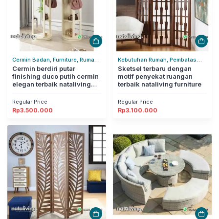
Cermin Badan, Furniture, Rumah
Kebutuhan Rumah, Pembatas
Tangga
Cermin berdiri putar
Ruangan, Rumah Tangga
Sketsel terbaru dengan
finishing duco putih cermin
motif penyekat ruangan
elegan terbaik nataliving
terbaik nataliving furniture
furniture
Regular Price
Regular Price
Rp
3.500.000
Rp
3.100.000