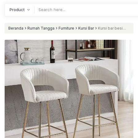
›
›
›
›
Beranda
Rumah Tangga
Furniture
Kursi Bar
Kursi bar besi
finishing gold terbaru bar stool besi modern jok nataliving furniture