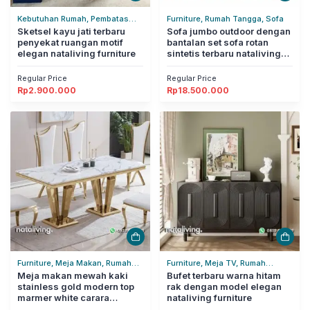
Kebutuhan Rumah, Pembatas
Furniture, Rumah Tangga, Sofa
Ruangan, Rumah Tangga
Sketsel kayu jati terbaru
Sofa jumbo outdoor dengan
penyekat ruangan motif
bantalan set sofa rotan
elegan nataliving furniture
sintetis terbaru nataliving
furniture
Regular Price
Regular Price
Rp
2.900.000
Rp
18.500.000
Furniture, Meja Makan, Rumah
Furniture, Meja TV, Rumah
Tangga
Meja makan mewah kaki
Tangga
Bufet terbaru warna hitam
stainless gold modern top
rak dengan model elegan
marmer white carara
nataliving furniture
nataliving furniture