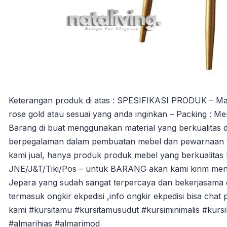
Keterangan produk di atas : SPESIFIKASI PRODUK – Material
rose gold atau sesuai yang anda inginkan – Packing : Men
Barang di buat menggunakan material yang berkualitas d
berpegalaman dalam pembuatan mebel dan pewarnaan fin
kami jual, hanya produk produk mebel yang berkualitas
JNE/J&T/Tiki/Pos – untuk BARANG akan kami kirim men
Jepara yang sudah sangat terpercaya dan bekerjasama 
termasuk ongkir ekpedisi ,info ongkir ekpedisi bisa chat 
kami #kursitamu #kursitamusudut #kursiminimalis #kurs
#almarihias #almarimod