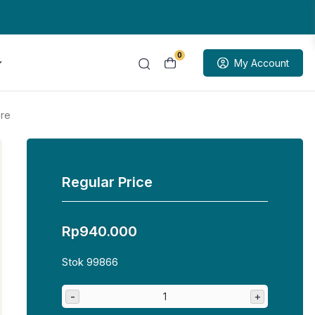
0
My Account
ure
Regular Price
Rp
940.000
Stok 99866
-
+