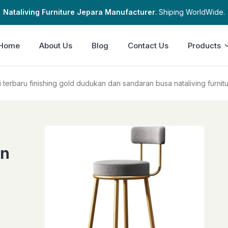
Nataliving Furniture Jepara Manufacturer
. Shiping WorldWide.
Home
About Us
Blog
Contact Us
Products
i terbaru finishing gold dudukan dan sandaran busa nataliving furnit
an