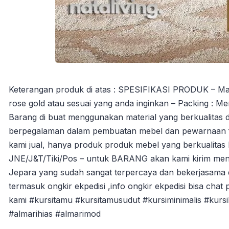
Keterangan produk di atas : SPESIFIKASI PRODUK – Material
rose gold atau sesuai yang anda inginkan – Packing : Men
Barang di buat menggunakan material yang berkualitas d
berpegalaman dalam pembuatan mebel dan pewarnaan fin
kami jual, hanya produk produk mebel yang berkualitas
JNE/J&T/Tiki/Pos – untuk BARANG akan kami kirim men
Jepara yang sudah sangat terpercaya dan bekerjasama 
termasuk ongkir ekpedisi ,info ongkir ekpedisi bisa chat 
kami #kursitamu #kursitamusudut #kursiminimalis #kurs
#almarihias #almarimod