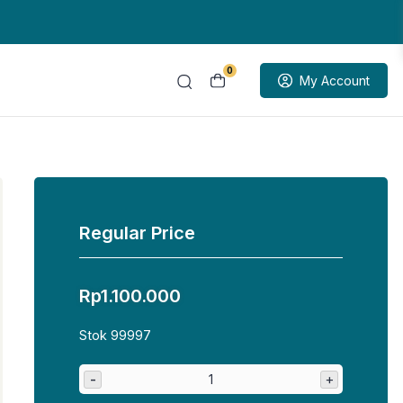
0
My Account
Regular Price
Rp
1.100.000
Stok 99997
-
+