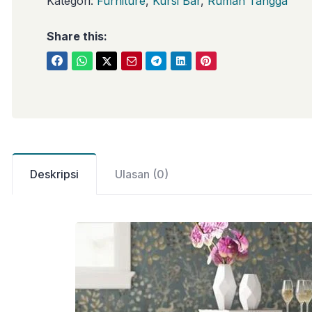
Kategori:
Furniture
,
Kursi Bar
,
Rumah Tangga
Share this:
Deskripsi
Ulasan (0)