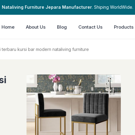
Nataliving Furniture Jepara Manufacturer
. Shiping WorldWide.
Home
About Us
Blog
Contact Us
Products
i terbaru kursi bar modern nataliving furniture
si