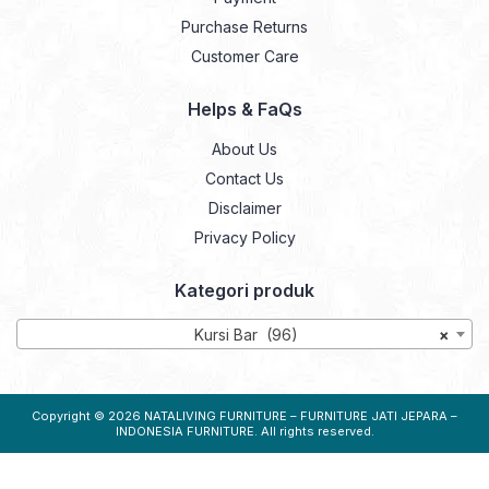
Purchase Returns
Customer Care
Helps & FaQs
About Us
Contact Us
Disclaimer
Privacy Policy
Kategori produk
Kursi Bar (96)
×
Copyright © 2026
NATALIVING FURNITURE – FURNITURE JATI JEPARA –
INDONESIA FURNITURE
. All rights reserved.