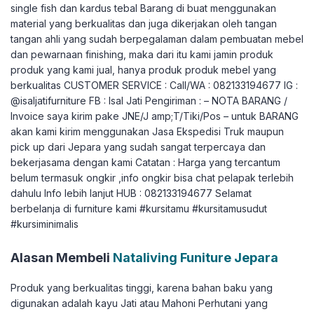
single fish dan kardus tebal Barang di buat menggunakan
material yang berkualitas dan juga dikerjakan oleh tangan
tangan ahli yang sudah berpegalaman dalam pembuatan mebel
dan pewarnaan finishing, maka dari itu kami jamin produk
produk yang kami jual, hanya produk produk mebel yang
berkualitas CUSTOMER SERVICE : Call/WA : 082133194677 IG :
@isaljatifurniture FB : Isal Jati Pengiriman : – NOTA BARANG /
Invoice saya kirim pake JNE/J amp;T/Tiki/Pos – untuk BARANG
akan kami kirim menggunakan Jasa Ekspedisi Truk maupun
pick up dari Jepara yang sudah sangat terpercaya dan
bekerjasama dengan kami Catatan : Harga yang tercantum
belum termasuk ongkir ,info ongkir bisa chat pelapak terlebih
dahulu Info lebih lanjut HUB : 082133194677 Selamat
berbelanja di furniture kami #kursitamu #kursitamusudut
#kursiminimalis
Alasan Membeli
Nataliving Funiture Jepara
Produk yang berkualitas tinggi, karena bahan baku yang
digunakan adalah kayu Jati atau Mahoni Perhutani yang