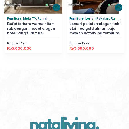
Furniture, Meja TV, Rumah
Furniture, Lemari Pakaian, Rumah
Tangga
Bufet terbaru warna hitam
Tangga
Lemari pakaian elegan kaki
rak dengan model elegan
stainles gold almari baju
nataliving furniture
mewah nataliving furniture
Regular Price
Regular Price
Rp
5.000.000
Rp
9.600.000