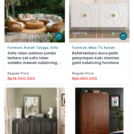
Furniture, Rumah Tangga, Sofa
Furniture, Meja TV, Rumah
Sofa rotan outdoor jumbo
Tangga
Bufet terbaru duco putih
terbaru set sofa rotan
penyimpan kaki stainles
sintetis mewah nataliving
gold nataliving furniture
furniture
Regular Price
Regular Price
Rp
18.000.000
Rp
5.800.000