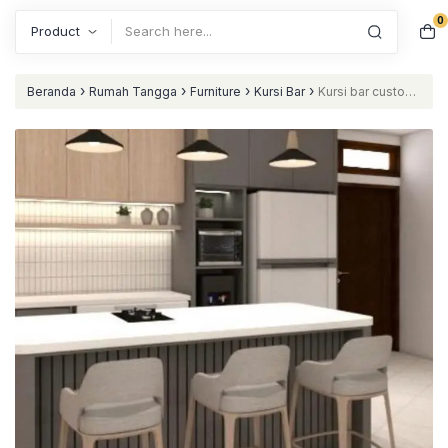
0
Search
›
›
›
›
Beranda
Rumah Tangga
Furniture
Kursi Bar
Kursi bar custom
terbaru warna finishing muda nataliving furniture