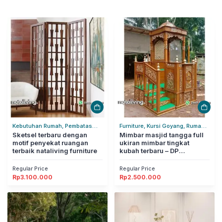
Kebutuhan Rumah, Pembatas
Furniture, Kursi Goyang, Rumah
Ruangan, Rumah Tangga
Sketsel terbaru dengan
Tangga
Mimbar masjid tangga full
motif penyekat ruangan
ukiran mimbar tingkat
terbaik nataliving furniture
kubah terbaru – DP
nataliving furniture
Regular Price
Regular Price
Rp
3.100.000
Rp
2.500.000