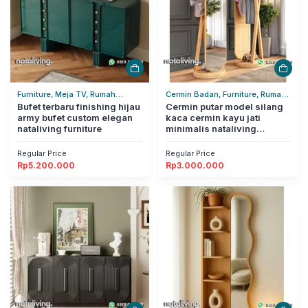
Furniture, Meja TV, Rumah
Cermin Badan, Furniture, Rumah
Tangga
Bufet terbaru finishing hijau
Tangga
Cermin putar model silang
army bufet custom elegan
kaca cermin kayu jati
nataliving furniture
minimalis nataliving
furniture
Regular Price
Regular Price
Rp
5.200.000
Rp
3.000.000