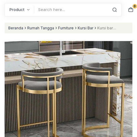
0
Search
›
›
›
›
Beranda
Rumah Tangga
Furniture
Kursi Bar
Kursi bar
stainless gold terbaru bar stool modern stainless style nataliving
furniture