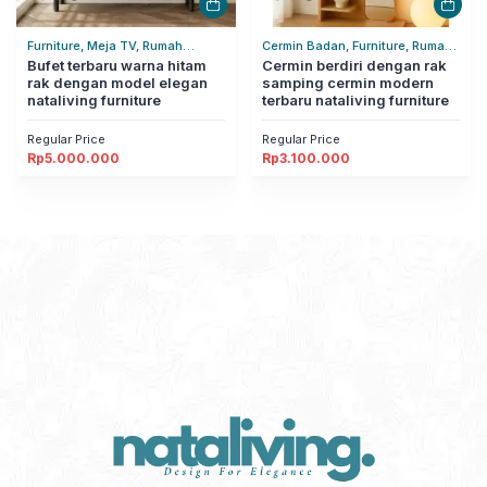
Furniture, Meja TV, Rumah
Cermin Badan, Furniture, Rumah
Tangga
Bufet terbaru warna hitam
Tangga
Cermin berdiri dengan rak
rak dengan model elegan
samping cermin modern
nataliving furniture
terbaru nataliving furniture
Regular Price
Regular Price
Rp
5.000.000
Rp
3.100.000