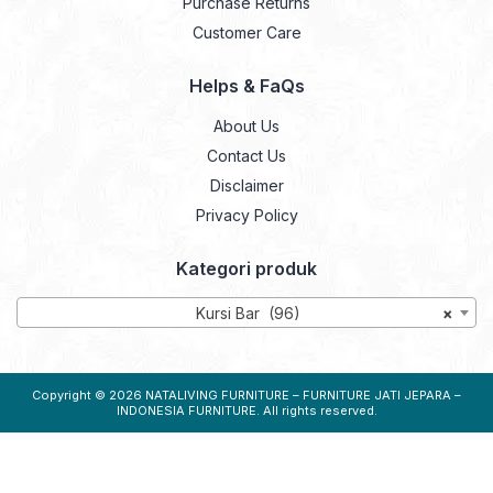
Purchase Returns
Customer Care
Helps & FaQs
About Us
Contact Us
Disclaimer
Privacy Policy
Kategori produk
Kursi Bar (96)
×
Copyright © 2026
NATALIVING FURNITURE – FURNITURE JATI JEPARA –
INDONESIA FURNITURE
. All rights reserved.