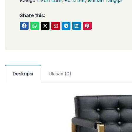
Kategori:
Furniture
,
Kursi Bar
,
Rumah Tangga
Share this:
Deskripsi
Ulasan (0)