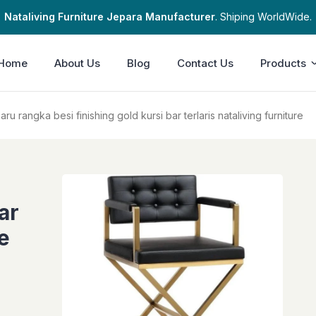
Nataliving Furniture Jepara Manufacturer
. Shiping WorldWide.
Home
About Us
Blog
Contact Us
Products
aru rangka besi finishing gold kursi bar terlaris nataliving furniture
ar
re