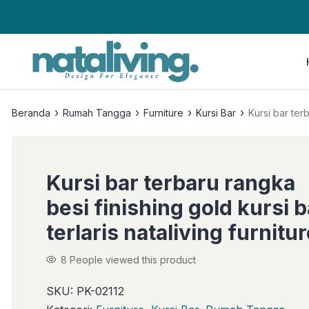
›
›
›
›
Beranda
Rumah Tangga
Furniture
Kursi Bar
Kursi bar terb
Kursi bar terbaru rangka
besi finishing gold kursi b
terlaris nataliving furnitu
8
People viewed this product
SKU:
PK-02112