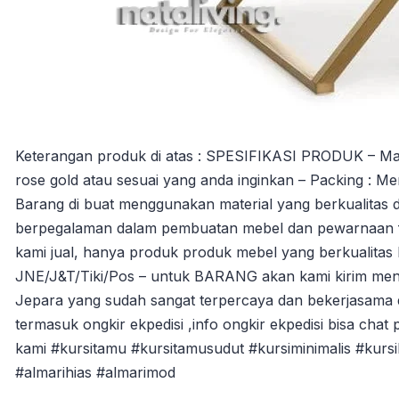
Keterangan produk di atas : SPESIFIKASI PRODUK – Material
rose gold atau sesuai yang anda inginkan – Packing : Men
Barang di buat menggunakan material yang berkualitas d
berpegalaman dalam pembuatan mebel dan pewarnaan fin
kami jual, hanya produk produk mebel yang berkualitas
JNE/J&T/Tiki/Pos – untuk BARANG akan kami kirim men
Jepara yang sudah sangat terpercaya dan bekerjasama 
termasuk ongkir ekpedisi ,info ongkir ekpedisi bisa chat 
kami #kursitamu #kursitamusudut #kursiminimalis #kurs
#almarihias #almarimod