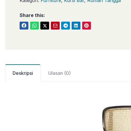
Kategori:
Furniture
,
Kursi Bar
,
Rumah Tangga
Share this:
Deskripsi
Ulasan (0)