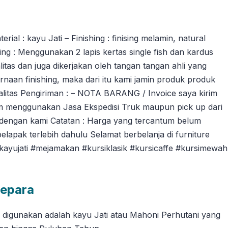
l : kayu Jati – Finishing : finising melamin, natural
ng : Menggunakan 2 lapis kertas single fish dan kardus
tas dan juga dikerjakan oleh tangan tangan ahli yang
an finishing, maka dari itu kami jamin produk produk
litas Pengiriman : – NOTA BARANG / Invoice saya kirim
m menggunakan Jasa Ekspedisi Truk maupun pick up dari
dengan kami Catatan : Harga yang tercantum belum
pelapak terlebih dahulu Selamat berbelanja di furniture
ikayujati #mejamakan #kursiklasik #kursicaffe #kursimewah
Jepara
g digunakan adalah kayu Jati atau Mahoni Perhutani yang