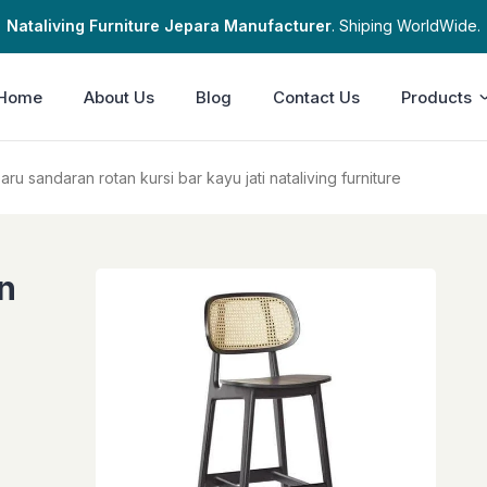
Nataliving Furniture Jepara Manufacturer
. Shiping WorldWide.
Home
About Us
Blog
Contact Us
Products
aru sandaran rotan kursi bar kayu jati nataliving furniture
n