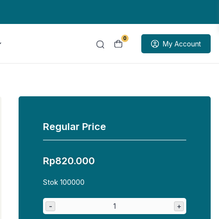
0
My Account
Regular Price
Rp
820.000
Stok 100000
-
+