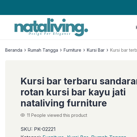
›
›
›
›
Beranda
Rumah Tangga
Furniture
Kursi Bar
Kursi bar terb
Kursi bar terbaru sandara
rotan kursi bar kayu jati
nataliving furniture
11
People viewed this product
SKU:
PK-02221