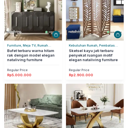
Furniture, Meja TV, Rumah
Kebutuhan Rumah, Pembatas
Tangga
Bufet terbaru warna hitam
Ruangan, Rumah Tangga
Sketsel kayu jati terbaru
rak dengan model elegan
penyekat ruangan motif
nataliving furniture
elegan nataliving furniture
Regular Price
Regular Price
Rp
5.000.000
Rp
2.900.000