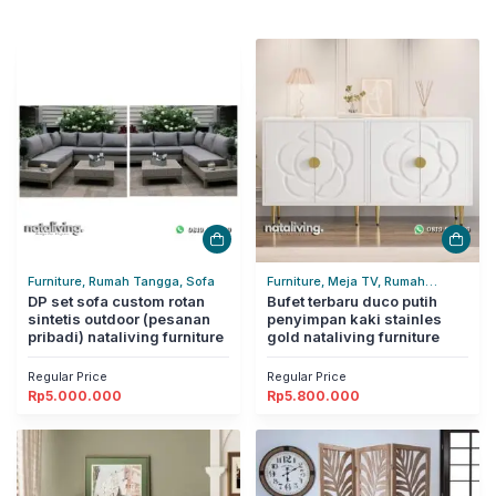
Furniture, Rumah Tangga, Sofa
Furniture, Meja TV, Rumah
DP set sofa custom rotan
Tangga
Bufet terbaru duco putih
sintetis outdoor (pesanan
penyimpan kaki stainles
pribadi) nataliving furniture
gold nataliving furniture
Regular Price
Regular Price
Rp
5.000.000
Rp
5.800.000