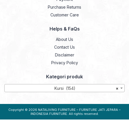
Purchase Returns
Customer Care
Helps & FaQs
About Us
Contact Us
Disclaimer
Privacy Policy
Kategori produk
Kursi (154)
×
Copyright © 2026
NATALIVING FURNITURE – FURNITURE JATI JEPARA –
INDONESIA FURNITURE
. All rights reserved.