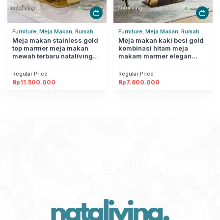
Furniture, Meja Makan, Rumah
Furniture, Meja Makan, Rumah
Tangga
Meja makan stainless gold
Tangga
Meja makan kaki besi gold
top marmer meja makan
kombinasi hitam meja
mewah terbaru nataliving
makam marmer elegan
furniture
nataliving furniture
Regular Price
Regular Price
Rp
11.500.000
Rp
7.800.000