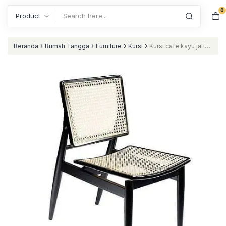
0
Search
›
›
›
›
Beranda
Rumah Tangga
Furniture
Kursi
Kursi cafe kayu jati
dudukan dan sandaran rotan alami nataliving furniture