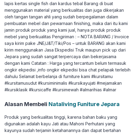
lapis kertas single fish dan kardus tebal Barang di buat
menggunakan material yang berkualitas dan juga dikerjakan
oleh tangan tangan ahli yang sudah berpegalaman dalam
pembuatan mebel dan pewarnaan finishing, maka dari itu kami
jamin produk produk yang kami jual, hanya produk produk
mebel yang berkualitas Pengiriman : – NOTA BARANG / Invoice
saya kirim pake JNE/J&T/Tiki/Pos – untuk BARANG akan kami
kirim menggunakan Jasa Ekspedisi Truk maupun pick up dari
Jepara yang sudah sangat terpercaya dan bekerjasama
dengan kami Catatan : Harga yang tercantum belum termasuk
ongkir ekpedisi ,info ongkir ekpedisi bisa chat pelapak terlebih
dahulu Selamat berbelanja di furniture kami #kursitamu
#kursitamusudut #kursiminimalis #kursikayujati #mejamakan
#kursiklasik #kursicaffe #kursimewah #almarihias #almar
Alasan Membeli
Nataliving Funiture Jepara
Produk yang berkualitas tinggi, karena bahan baku yang
digunakan adalah kayu Jati atau Mahoni Perhutani yang
kayunya sudah terjamin ketahanannya dan dapat bertahan