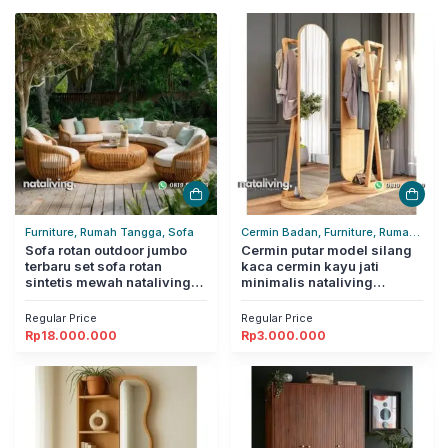
Furniture, Rumah Tangga, Sofa
Cermin Badan, Furniture, Rumah
Sofa rotan outdoor jumbo
Tangga
Cermin putar model silang
terbaru set sofa rotan
kaca cermin kayu jati
sintetis mewah nataliving
minimalis nataliving
furniture
furniture
Regular Price
Regular Price
Rp
18.000.000
Rp
3.000.000