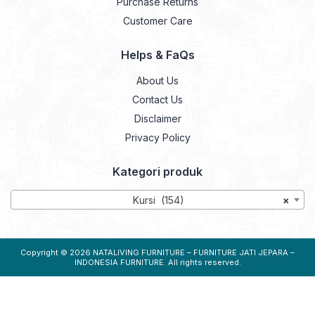
Purchase Returns
Customer Care
Helps & FaQs
About Us
Contact Us
Disclaimer
Privacy Policy
Kategori produk
Kursi (154)
×
Copyright © 2026
NATALIVING FURNITURE – FURNITURE JATI JEPARA –
INDONESIA FURNITURE
. All rights reserved.