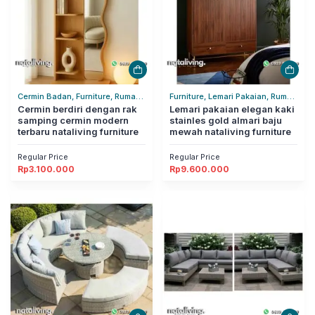
Cermin Badan, Furniture, Rumah
Furniture, Lemari Pakaian, Rumah
Tangga
Cermin berdiri dengan rak
Tangga
Lemari pakaian elegan kaki
samping cermin modern
stainles gold almari baju
terbaru nataliving furniture
mewah nataliving furniture
Regular Price
Regular Price
Rp
3.100.000
Rp
9.600.000