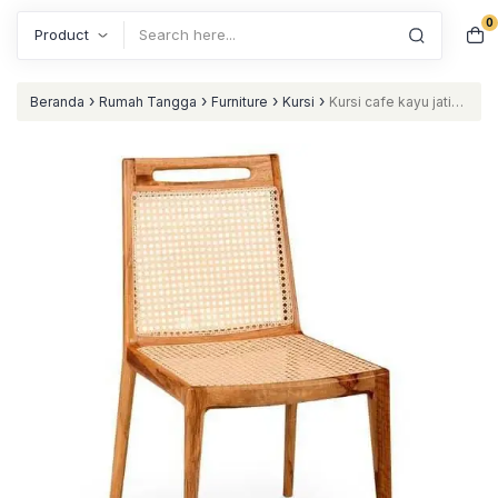
0
Search
›
›
›
›
Beranda
Rumah Tangga
Furniture
Kursi
Kursi cafe kayu jati
kombinasi rotan kursi resto terbaru nataliving furniture