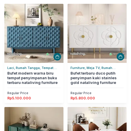
Laci, Rumah Tangga, Tempat
Furniture, Meja TV, Rumah
Penyimpanan
Bufet modern warna biru
Tangga
Bufet terbaru duco putih
tempat penyimpanan buku
penyimpan kaki stainles
terbaru nataliving furniture
gold nataliving furniture
Regular Price
Regular Price
Rp
5.100.000
Rp
5.800.000