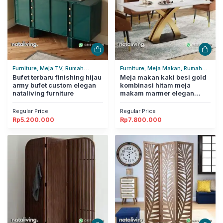
Furniture, Meja TV, Rumah
Furniture, Meja Makan, Rumah
Tangga
Bufet terbaru finishing hijau
Tangga
Meja makan kaki besi gold
army bufet custom elegan
kombinasi hitam meja
nataliving furniture
makam marmer elegan
nataliving furniture
Regular Price
Regular Price
Rp
5.200.000
Rp
7.800.000