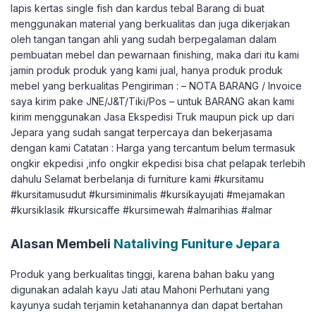
lapis kertas single fish dan kardus tebal Barang di buat
menggunakan material yang berkualitas dan juga dikerjakan
oleh tangan tangan ahli yang sudah berpegalaman dalam
pembuatan mebel dan pewarnaan finishing, maka dari itu kami
jamin produk produk yang kami jual, hanya produk produk
mebel yang berkualitas Pengiriman : – NOTA BARANG / Invoice
saya kirim pake JNE/J&T/Tiki/Pos – untuk BARANG akan kami
kirim menggunakan Jasa Ekspedisi Truk maupun pick up dari
Jepara yang sudah sangat terpercaya dan bekerjasama
dengan kami Catatan : Harga yang tercantum belum termasuk
ongkir ekpedisi ,info ongkir ekpedisi bisa chat pelapak terlebih
dahulu Selamat berbelanja di furniture kami #kursitamu
#kursitamusudut #kursiminimalis #kursikayujati #mejamakan
#kursiklasik #kursicaffe #kursimewah #almarihias #almar
Alasan Membeli
Nataliving Funiture Jepara
Produk yang berkualitas tinggi, karena bahan baku yang
digunakan adalah kayu Jati atau Mahoni Perhutani yang
kayunya sudah terjamin ketahanannya dan dapat bertahan