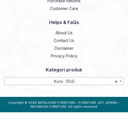
Purchase Returns
Customer Care
Helps & FaQs
About Us
Contact Us
Disclaimer
Privacy Policy
Kategori produk
Kursi (154)
×
Copyright © 2026
NATALIVING FURNITURE – FURNITURE JATI JEPARA –
INDONESIA FURNITURE
. All rights reserved.