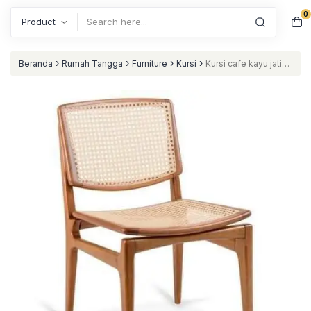
0
Search
›
›
›
›
Beranda
Rumah Tangga
Furniture
Kursi
Kursi cafe kayu jati
kursi restoran kombinasi rotan nataliving furniture