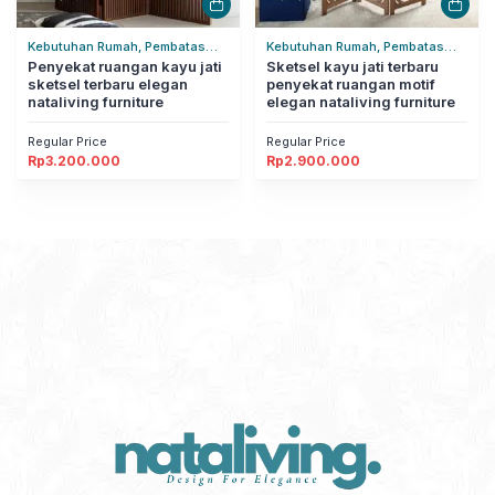
Kebutuhan Rumah, Pembatas
Kebutuhan Rumah, Pembatas
Ruangan, Rumah Tangga
Penyekat ruangan kayu jati
Ruangan, Rumah Tangga
Sketsel kayu jati terbaru
sketsel terbaru elegan
penyekat ruangan motif
nataliving furniture
elegan nataliving furniture
Regular Price
Regular Price
Rp
3.200.000
Rp
2.900.000