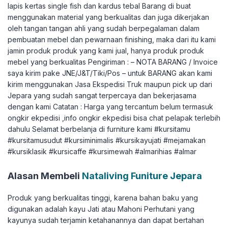
lapis kertas single fish dan kardus tebal Barang di buat
menggunakan material yang berkualitas dan juga dikerjakan
oleh tangan tangan ahli yang sudah berpegalaman dalam
pembuatan mebel dan pewarnaan finishing, maka dari itu kami
jamin produk produk yang kami jual, hanya produk produk
mebel yang berkualitas Pengiriman : – NOTA BARANG / Invoice
saya kirim pake JNE/J&T/Tiki/Pos – untuk BARANG akan kami
kirim menggunakan Jasa Ekspedisi Truk maupun pick up dari
Jepara yang sudah sangat terpercaya dan bekerjasama
dengan kami Catatan : Harga yang tercantum belum termasuk
ongkir ekpedisi ,info ongkir ekpedisi bisa chat pelapak terlebih
dahulu Selamat berbelanja di furniture kami #kursitamu
#kursitamusudut #kursiminimalis #kursikayujati #mejamakan
#kursiklasik #kursicaffe #kursimewah #almarihias #almar
Alasan Membeli
Nataliving Funiture Jepara
Produk yang berkualitas tinggi, karena bahan baku yang
digunakan adalah kayu Jati atau Mahoni Perhutani yang
kayunya sudah terjamin ketahanannya dan dapat bertahan