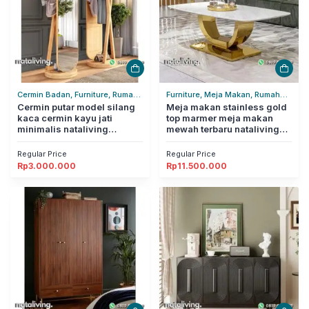
Cermin Badan, Furniture, Rumah
Furniture, Meja Makan, Rumah
Tangga
Cermin putar model silang
Tangga
Meja makan stainless gold
kaca cermin kayu jati
top marmer meja makan
minimalis nataliving
mewah terbaru nataliving
furniture
furniture
Regular Price
Regular Price
Rp
3.000.000
Rp
11.500.000