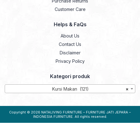
Purchase Returns
Customer Care
Helps & FaQs
About Us
Contact Us
Disclaimer
Privacy Policy
Kategori produk
Kursi Makan (121)
×
Copyright © 2026
NATALIVING FURNITURE – FURNITURE JATI JEPARA –
INDONESIA FURNITURE
. All rights reserved.