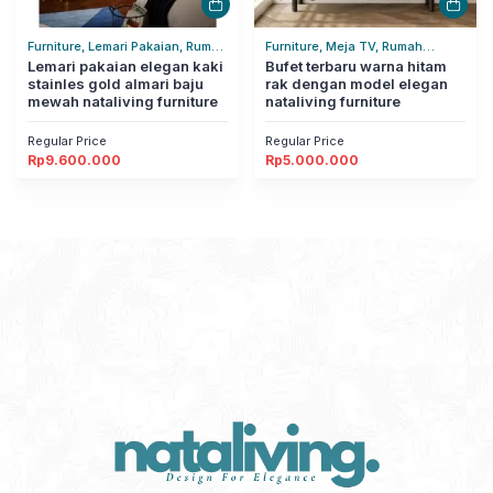
Furniture, Lemari Pakaian, Rumah
Furniture, Meja TV, Rumah
Tangga
Lemari pakaian elegan kaki
Tangga
Bufet terbaru warna hitam
stainles gold almari baju
rak dengan model elegan
mewah nataliving furniture
nataliving furniture
Regular Price
Regular Price
Rp
9.600.000
Rp
5.000.000