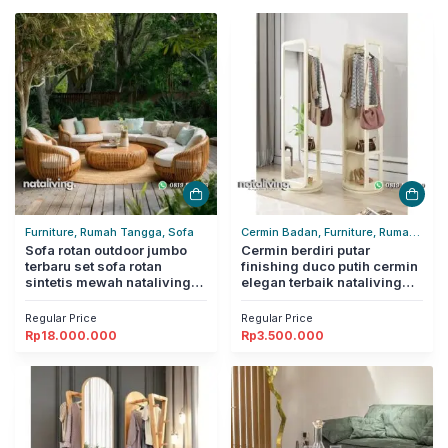
Furniture, Rumah Tangga, Sofa
Cermin Badan, Furniture, Rumah
Sofa rotan outdoor jumbo
Tangga
Cermin berdiri putar
terbaru set sofa rotan
finishing duco putih cermin
sintetis mewah nataliving
elegan terbaik nataliving
furniture
furniture
Regular Price
Regular Price
Rp
18.000.000
Rp
3.500.000