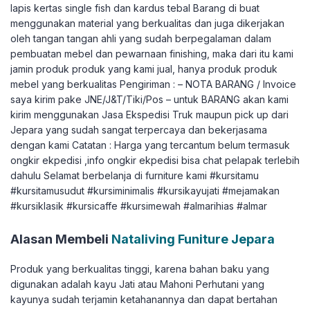
lapis kertas single fish dan kardus tebal Barang di buat
menggunakan material yang berkualitas dan juga dikerjakan
oleh tangan tangan ahli yang sudah berpegalaman dalam
pembuatan mebel dan pewarnaan finishing, maka dari itu kami
jamin produk produk yang kami jual, hanya produk produk
mebel yang berkualitas Pengiriman : – NOTA BARANG / Invoice
saya kirim pake JNE/J&T/Tiki/Pos – untuk BARANG akan kami
kirim menggunakan Jasa Ekspedisi Truk maupun pick up dari
Jepara yang sudah sangat terpercaya dan bekerjasama
dengan kami Catatan : Harga yang tercantum belum termasuk
ongkir ekpedisi ,info ongkir ekpedisi bisa chat pelapak terlebih
dahulu Selamat berbelanja di furniture kami #kursitamu
#kursitamusudut #kursiminimalis #kursikayujati #mejamakan
#kursiklasik #kursicaffe #kursimewah #almarihias #almar
Alasan Membeli
Nataliving Funiture Jepara
Produk yang berkualitas tinggi, karena bahan baku yang
digunakan adalah kayu Jati atau Mahoni Perhutani yang
kayunya sudah terjamin ketahanannya dan dapat bertahan