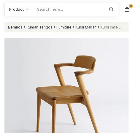
0
Search
›
›
›
›
Beranda
Rumah Tangga
Furniture
Kursi Makan
Kursi cafe
terbaru kayu jati kursi cafe terbaik kursi resto nataliving furniture