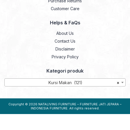
Purchase Returns
Customer Care
Helps & FaQs
About Us
Contact Us
Disclaimer
Privacy Policy
Kategori produk
Kursi Makan (121)
×
Copyright © 2026
NATALIVING FURNITURE – FURNITURE JATI JEPARA –
INDONESIA FURNITURE
. All rights reserved.