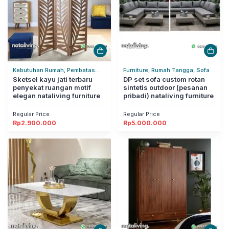
Kebutuhan Rumah, Pembatas
Furniture, Rumah Tangga, Sofa
Ruangan, Rumah Tangga
Sketsel kayu jati terbaru
DP set sofa custom rotan
penyekat ruangan motif
sintetis outdoor (pesanan
elegan nataliving furniture
pribadi) nataliving furniture
Regular Price
Regular Price
Rp
2.900.000
Rp
5.000.000