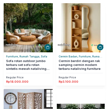
Furniture, Rumah Tangga, Sofa
Cermin Badan, Furniture, Rumah
Sofa rotan outdoor jumbo
Tangga
Cermin berdiri dengan rak
terbaru set sofa rotan
samping cermin modern
sintetis mewah nataliving
terbaru nataliving furniture
furniture
Regular Price
Regular Price
Rp
18.000.000
Rp
3.100.000