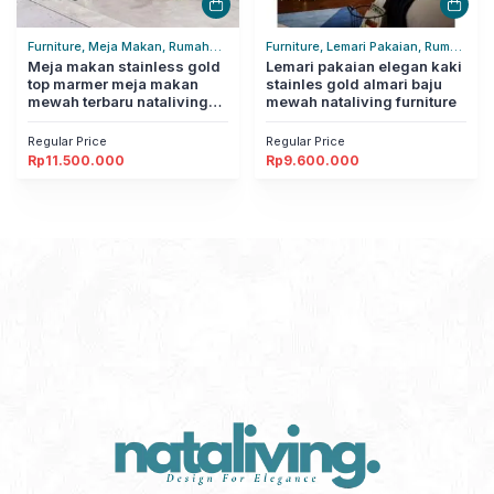
Furniture, Meja Makan, Rumah
Furniture, Lemari Pakaian, Rumah
Tangga
Meja makan stainless gold
Tangga
Lemari pakaian elegan kaki
top marmer meja makan
stainles gold almari baju
mewah terbaru nataliving
mewah nataliving furniture
furniture
Regular Price
Regular Price
Rp
11.500.000
Rp
9.600.000