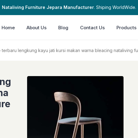
Nataliving Furniture Jepara Manufacturer
. Shiping WorldWide.
Home
About Us
Blog
Contact Us
Products
 terbaru lengkung kayu jati kursi makan warna bleacing nataliving fu
ung
na
ure