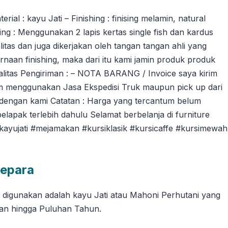
l : kayu Jati – Finishing : finising melamin, natural
ng : Menggunakan 2 lapis kertas single fish dan kardus
tas dan juga dikerjakan oleh tangan tangan ahli yang
an finishing, maka dari itu kami jamin produk produk
litas Pengiriman : – NOTA BARANG / Invoice saya kirim
m menggunakan Jasa Ekspedisi Truk maupun pick up dari
dengan kami Catatan : Harga yang tercantum belum
pelapak terlebih dahulu Selamat berbelanja di furniture
ikayujati #mejamakan #kursiklasik #kursicaffe #kursimewah
Jepara
g digunakan adalah kayu Jati atau Mahoni Perhutani yang
han hingga Puluhan Tahun.