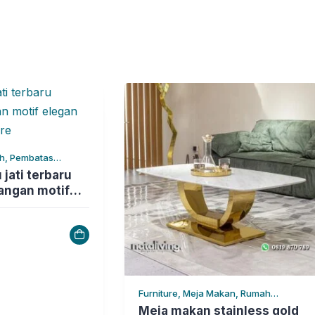
h, Pembatas
 Tangga
 jati terbaru
angan motif
iving furniture
Furniture, Meja Makan, Rumah
Tangga
Meja makan stainless gold