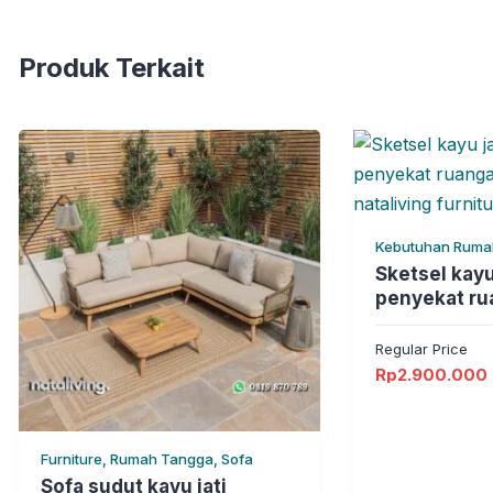
Produk Terkait
Kebutuhan Ruma
Ruangan, Rumah
Sketsel kayu
penyekat ru
elegan natal
Regular Price
Rp
2.900.000
Furniture, Rumah Tangga, Sofa
Sofa sudut kayu jati