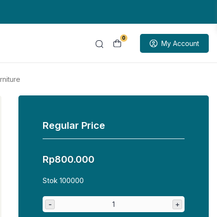
0
My Account
rniture
Regular Price
Rp
800.000
Stok 100000
-
+