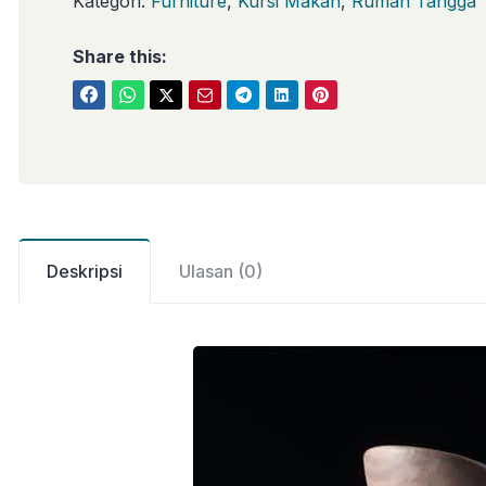
Kategori:
Furniture
,
Kursi Makan
,
Rumah Tangga
Share this:
Deskripsi
Ulasan (0)