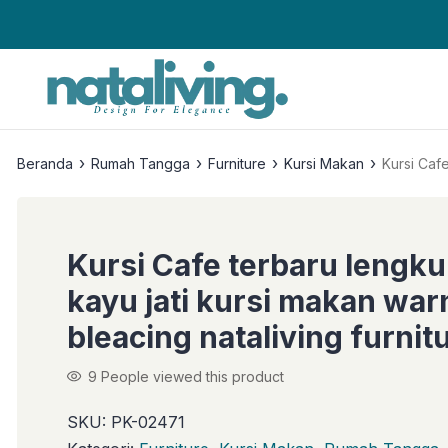
›
›
›
›
Beranda
Rumah Tangga
Furniture
Kursi Makan
Kursi Cafe
Kursi Cafe terbaru lengk
kayu jati kursi makan war
bleacing nataliving furnit
9
People viewed this product
SKU:
PK-02471