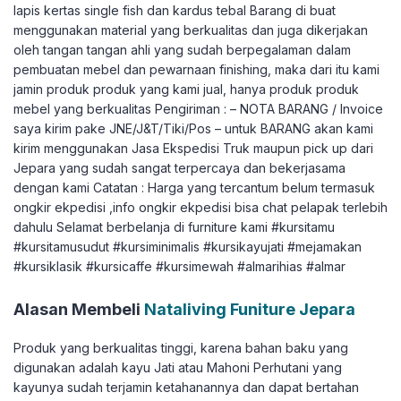
lapis kertas single fish dan kardus tebal Barang di buat
menggunakan material yang berkualitas dan juga dikerjakan
oleh tangan tangan ahli yang sudah berpegalaman dalam
pembuatan mebel dan pewarnaan finishing, maka dari itu kami
jamin produk produk yang kami jual, hanya produk produk
mebel yang berkualitas Pengiriman : – NOTA BARANG / Invoice
saya kirim pake JNE/J&T/Tiki/Pos – untuk BARANG akan kami
kirim menggunakan Jasa Ekspedisi Truk maupun pick up dari
Jepara yang sudah sangat terpercaya dan bekerjasama
dengan kami Catatan : Harga yang tercantum belum termasuk
ongkir ekpedisi ,info ongkir ekpedisi bisa chat pelapak terlebih
dahulu Selamat berbelanja di furniture kami #kursitamu
#kursitamusudut #kursiminimalis #kursikayujati #mejamakan
#kursiklasik #kursicaffe #kursimewah #almarihias #almar
Alasan Membeli
Nataliving Funiture Jepara
Produk yang berkualitas tinggi, karena bahan baku yang
digunakan adalah kayu Jati atau Mahoni Perhutani yang
kayunya sudah terjamin ketahanannya dan dapat bertahan