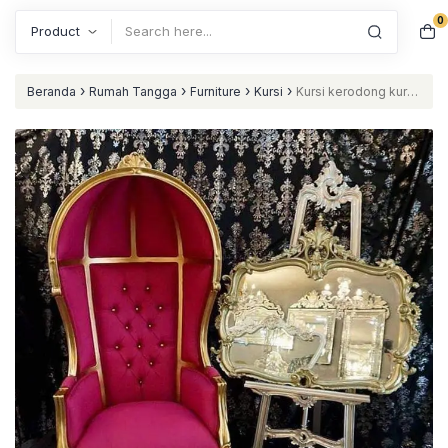
0
Search
›
›
›
›
Beranda
Rumah Tangga
Furniture
Kursi
Kursi kerodong kursi
ratu kayu jati kursi balon murah nataliving furniture