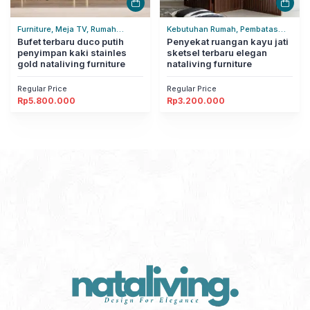
Furniture, Meja TV, Rumah
Kebutuhan Rumah, Pembatas
Tangga
Bufet terbaru duco putih
Ruangan, Rumah Tangga
Penyekat ruangan kayu jati
penyimpan kaki stainles
sketsel terbaru elegan
gold nataliving furniture
nataliving furniture
Regular Price
Regular Price
Rp
5.800.000
Rp
3.200.000