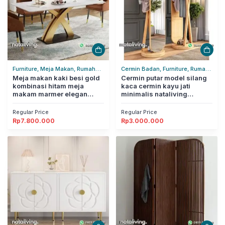
Furniture, Meja Makan, Rumah
Cermin Badan, Furniture, Rumah
Tangga
Meja makan kaki besi gold
Tangga
Cermin putar model silang
kombinasi hitam meja
kaca cermin kayu jati
makam marmer elegan
minimalis nataliving
nataliving furniture
furniture
Regular Price
Regular Price
Rp
7.800.000
Rp
3.000.000