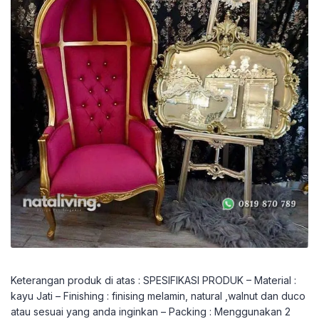
Keterangan produk di atas : SPESIFIKASI PRODUK – Material :
kayu Jati – Finishing : finising melamin, natural ,walnut dan duco
atau sesuai yang anda inginkan – Packing : Menggunakan 2