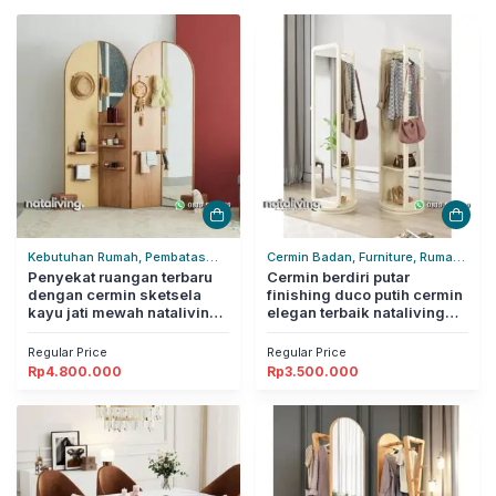
Kebutuhan Rumah, Pembatas
Cermin Badan, Furniture, Rumah
Ruangan, Rumah Tangga
Penyekat ruangan terbaru
Tangga
Cermin berdiri putar
dengan cermin sketsela
finishing duco putih cermin
kayu jati mewah nataliving
elegan terbaik nataliving
furniture
furniture
Regular Price
Regular Price
Rp
4.800.000
Rp
3.500.000