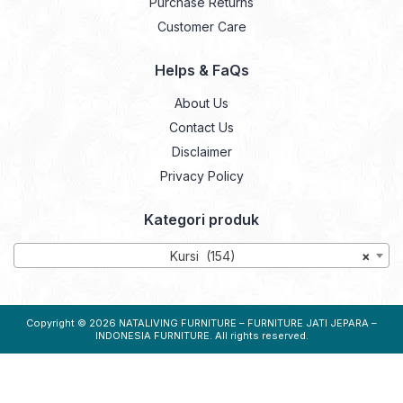
Purchase Returns
Customer Care
Helps & FaQs
About Us
Contact Us
Disclaimer
Privacy Policy
Kategori produk
Kursi (154)
×
Copyright © 2026
NATALIVING FURNITURE – FURNITURE JATI JEPARA –
INDONESIA FURNITURE
. All rights reserved.